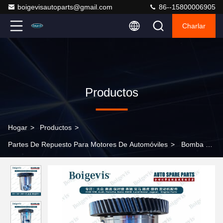
boigevisautoparts@gmail.com
86--15800006905
Charlar
Productos
Hogar
>
Productos
>
Partes De Repuesto Para Motores De Automóviles
>
Bomba de
aceite vendedora caliente 651 180 2601 para Benz 651