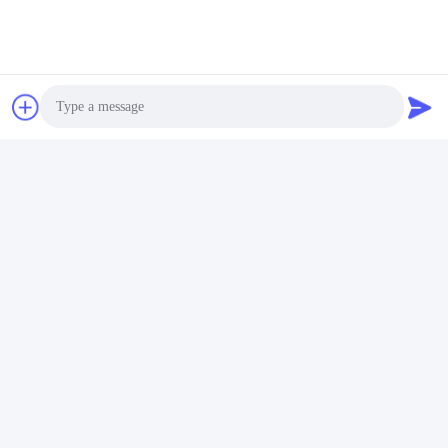
Photo
Video Call
Audio Call