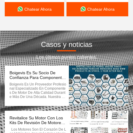
Chatear Ahora
Chatear Ahora
Casos y noticias
Los últimos puntos calientes.
Boigevis Es Su Socio De
Confianza Para Componentes
Centrales De Motores
Boigevis Es Un Proveedor Profesio
Nal Especializado En Componente
S De Motor De Alta Calidad Durant
E Más De Una Década. Nuestra Ga
Ma De Productos Cubre Todo El Es
Pectro De Piezas Esenciales Del M
Otor, Proporcionando Soluciones Fi
Ables Para Las Principales Marcas
De Automóviles Europeas Como V
Revitalice Su Motor Con Los
Olkswagen, Audi, Porsche, BMW Y
Kits De Revisión De Motores
Mercedes-Benz. Con Un Comprom
De Boigevis
Los Motores Son El Corazón De L
Iso Con La Calidad, La Precisión Y