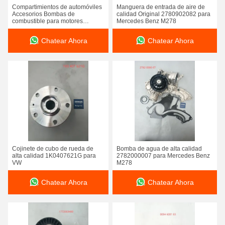
Compartimientos de automóviles
Manguera de entrada de aire de
Accesorios Bombas de
calidad Original 2780902082 para
combustible para motores
Mercedes Benz M278
13510864229 Para BMW N20
B20
Chatear Ahora
Chatear Ahora
Cojinete de cubo de rueda de
Bomba de agua de alta calidad
alta calidad 1K0407621G para
2782000007 para Mercedes Benz
VW
M278
Chatear Ahora
Chatear Ahora