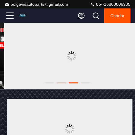
boigevisautoparts@gmail.com
86--15800006905
Charlar