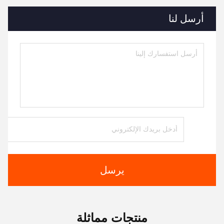
أرسل لنا
يرسل
منتجات مماثلة