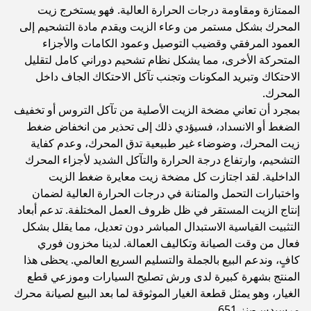
الممتازة ومقاومة درجات الحرارة العالية. فهو يستخرج زيت
المحرك بشكل مستمر من وعاء الزيت ويقدم مادة التشحيم إلى
العمود المرفقي وقضيب التوصيل وعمود الكامات والأجزاء
المتحركة الأخرى، مما يشكل نظام تشحيم دوراني كامل لتقليل
الاحتكاك وتبريد المكونات وتجنب تآكل الاحتكاك الجاف داخل
المحرك.
بمجرد أن تعاني مضخة الزيت الأصلية من تآكل التروس أو تخفيف
الضغط أو الانسداد، فسيؤدي ذلك إلى تحذير من انخفاض ضغط
زيت المحرك، وضوضاء غير طبيعية تدق المحرك، وعدم كفاية
التشحيم، وارتفاع درجة الحرارة والتآكل الشديد لأجزاء المحرك
الداخلية. لقد اجتازت كل مضخة زيت معايرة ضغط الزيت
واختبارات التحمل والمتانة في درجات الحرارة العالية لضمان
إنتاج الزيت المستقر في ظل ظروف العمل المختلفة. تدعم أبعاد
التثبيت القياسية الاستبدال المباشر دون تعديل، مما يقلل بشكل
فعال من وقت الصيانة وتكاليف العمالة. لدينا مخزون فوري
كافٍ، وندعم البيع بالجملة والتسليم السريع العالمي. يحظى هذا
المنتج بشهرة كبيرة لدى ورش تصليح السيارات وموزعي قطع
الغيار، وهو يمثل قطعة الغيار الموثوقة لما بعد البيع لصيانة محرك
مرسيدس-بنز 651.