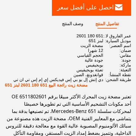
احصل على أفضل سعر
تفاصيل المنتج
وصف المنتج
عمر الفاروق لا.:
651 180 2601
موديل السيارة:
لبنز 651
اسم العنصر:
مضخة الزيت
ضمان:
12 شهرا
مقاس:
الحجم القياسي
جودة:
جودة عالية
ماركة:
بويجيفيس
التعبئة:
تعبئة بويجيفيس
نقطة المنشأ:
قوانغدونغ، الصين
طريقة الشحن:
دي إتش إل يو بي إس فيديكس إي إم إس تي ان تي
مضخة زيت رائجة البيع 651 180 2601 لبنز 651
تعتبر مضخة زيت المحرك الأكثر مبيعًا برقم OE 6511802601
أحد مكونات التشحيم الأساسية التي تم تطويرها خصيصًا
لمحركات سلسلة Mercedes-Benz 651. تم تصنيعها بدقة بما
يتماشى مع المعايير الفنية OEM، مضخة الزيت هذه مصنوعة من
سبائك الألومنيوم المصبوبة عالية القوة مع معالجة دقيقة للتروس
الداخلية، وتتميز بضغط إمداد الزيت المستقر، ومقاومة التآكل