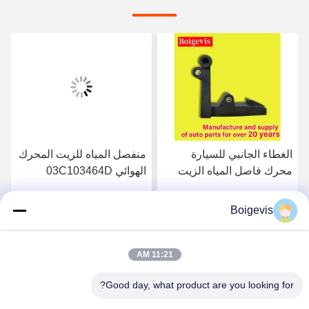
الغطاء الجانبي للسيارة
منفصل المياه للزيت المحرك
محرك فاصل المياه الزيت
الهوائي 03C103464D
المحرك قطع غيار
لشركة فولكسفاغن بولو جيتا
03C103774 لـ 16V 1.6
الجديدة لافيدا بورا
Boigevis
احصل على أفضل سعر
احصل على أفضل سعر
11:21 AM
Good day, what product are you looking for?