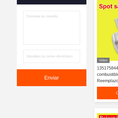
Partes Del Sistema De
Refrigerante
(109)
Bloque Del Cilindro Del Motor
(53)
Partes De Chasis De
Automóviles
(37)
Video
13517584
combustible
Enviar
Reemplazo 
motores
C