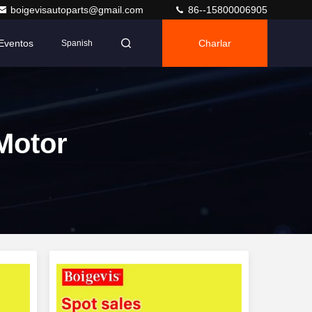
boigevisautoparts@gmail.com
86--15800006905
Eventos
Charlar
Spanish
Motor