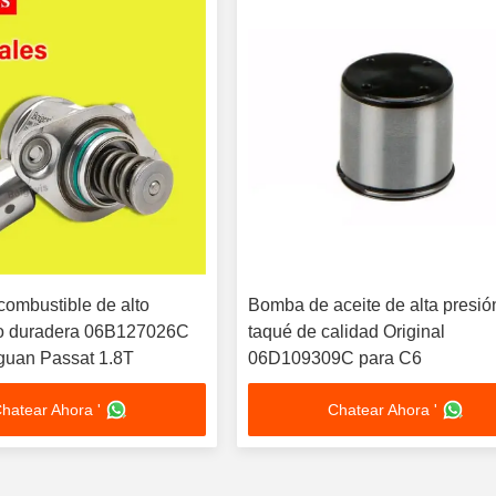
ombustible de alto
Bomba de aceite de alta presió
to duradera 06B127026C
taqué de calidad Original
guan Passat 1.8T
06D109309C para C6
hatear Ahora '
Chatear Ahora '