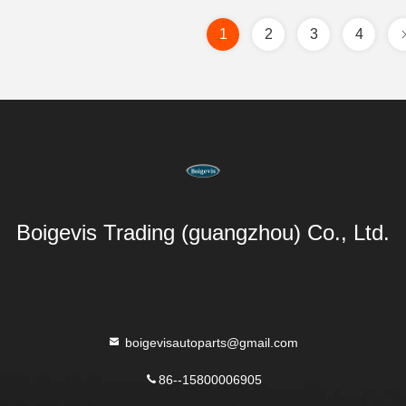
1
2
3
4
Boigevis Trading (guangzhou) Co., Ltd.
boigevisautoparts@gmail.com
86--15800006905