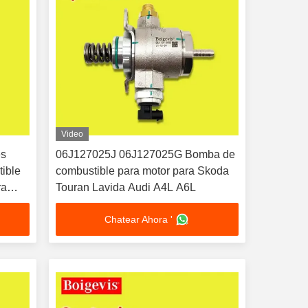
Video
es
06J127025J 06J127025G Bomba de
ible
combustible para motor para Skoda
ra
Touran Lavida Audi A4L A6L
Chatear Ahora '