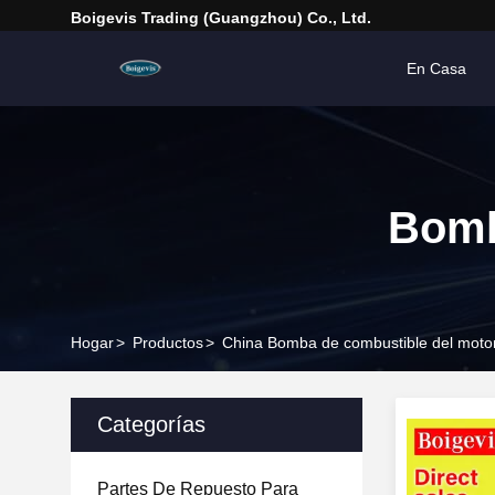
Boigevis Trading (guangzhou) Co., Ltd.
En Casa
Bomb
Hogar
>
Productos
>
China Bomba de combustible del moto
Categorías
Partes De Repuesto Para