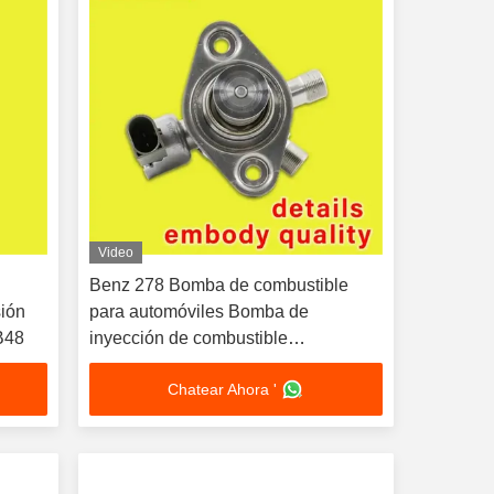
Video
Benz 278 Bomba de combustible
sión
para automóviles Bomba de
B48
inyección de combustible
A2780701101
Chatear Ahora '