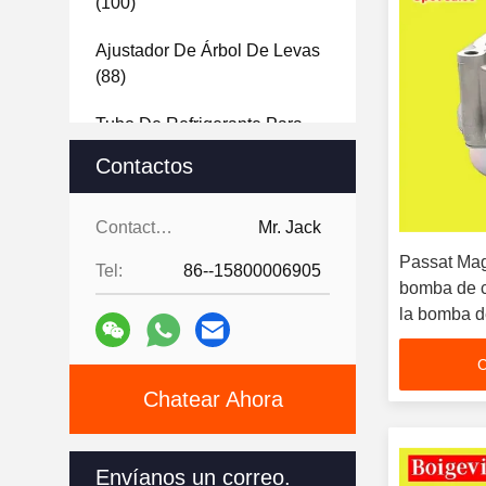
(100)
Ajustador De Árbol De Levas
(88)
Tubo De Refrigerante Para
Automóviles
(30)
Contactos
Cárter De Aceite Del Motor
(13)
Contactos:
Mr. Jack
Passat Mag
Tel:
86--15800006905
Turbocompresor Del Motor
bomba de c
Del Automóvil
(54)
la bomba d
de reempla
Equipo De La Junta Del Motor
C
(38)
Chatear Ahora
Partes De Pistones De
Motores
(66)
Envíanos un correo.