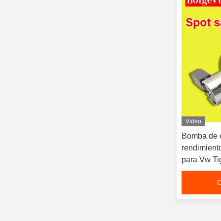
Video
Bomba de c
rendimien
para Vw Ti
C