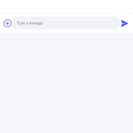
Tags:
Accesorios para motores de automóviles
componentes de motores de automóviles
Piezas de automóvil del motor
Photo
Video Call
Contactos
Audio Call
Contactos:
Mr. Jack
Tel:
86--15800006905