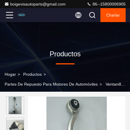
boigevisautoparts@gmail.com
86--15800006905
Charlar
Productos
Hogar
>
Productos
>
Partes De Repuesto Para Motores De Automóviles
>
Ventanilla
única para el conjunto de barra de dirección 3210 6793 496 para
BMW X5/X6