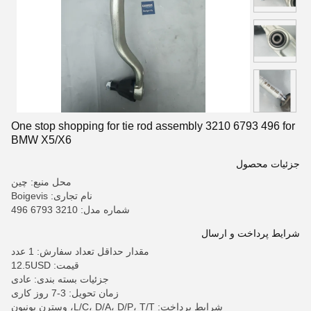
One stop shopping for tie rod assembly 3210 6793 496 for
BMW X5/X6
جزئیات محصول
محل منبع: چین
نام تجاری: Boigevis
شماره مدل: 3210 6793 496
شرایط پرداخت و ارسال
مقدار حداقل تعداد سفارش: 1 عدد
قیمت: 12.5USD
جزئیات بسته بندی: عادی
زمان تحویل: 3-7 روز کاری
شرایط پرداخت: L/C، D/A، D/P، T/T، وسترن یونیون