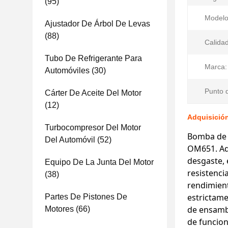
(95)
Modelo
Ajustador De Árbol De Levas
(88)
Calidad
Tubo De Refrigerante Para
Marca:
Automóviles
(30)
Punto d
Cárter De Aceite Del Motor
(12)
Adquisició
Turbocompresor Del Motor
Bomba de 
Del Automóvil
(52)
OM651. Ado
desgaste, 
Equipo De La Junta Del Motor
resistenci
(38)
rendimient
estrictame
Partes De Pistones De
de ensambl
Motores
(66)
de funcio