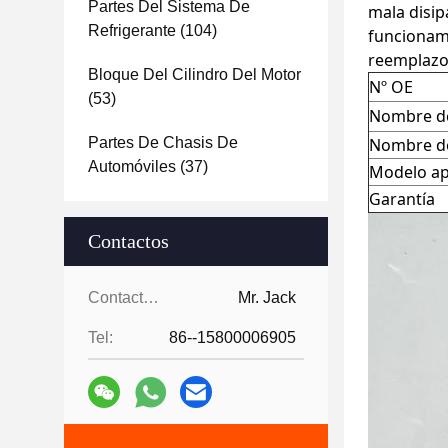
Partes Del Sistema De
mala disip
Refrigerante
(104)
funcionami
reemplazo
Bloque Del Cilindro Del Motor
Nº OE
(53)
Nombre de
Partes De Chasis De
Nombre de
Automóviles
(37)
Modelo ap
Garantía
Contactos
Contactos:
Mr. Jack
Tel:
86--15800006905