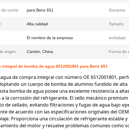
 de coche:
para Benz 651
Garantía:
:
Alta calidad
Tamaño:
El nombre de la empresa
embalaje:
e origen:
Cantón, China
Forma de e
n integral de bomba de agua 6512001801 para Benz 651
agua de compra integral con número OE 6512001801, perf
ptando un cuerpo de bomba de aluminio fundido de alta re
esta bomba de agua posee una excelente resistencia a altas 
a a la corrosión del refrigerante. El sello mecánico premiu
o de sellado, evitando filtraciones y fugas de agua bajo o
nte de acuerdo con las especificaciones originales del OEM,
aje. Proporciona una circulación de refrigerante estable y
namiento del motor y resuelve problemas comunes como sob