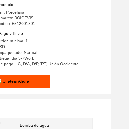
producto
en: Porcelana
 marca: BOIGEVIS
odelo: 6512001801
Pago y Envío
orden mínima: 1
USD
empaquetado: Normal
trega: día 3-7Work
e pago: LC, D/A, D/P, T/T, Unión Occidental
Chatear Ahora
l
Bomba de agua