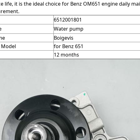
ce life, it is the ideal choice for Benz OM651 engine daily 
urement.
6512001801
e
Water pump
me
Boigevis
e Model
for Benz 651
12 months