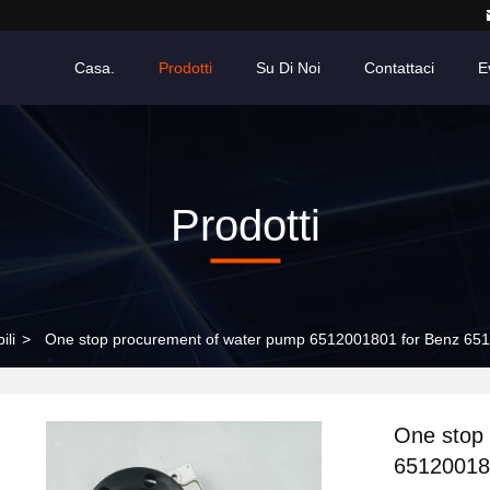
Casa.
Prodotti
Su Di Noi
Contattaci
E
Prodotti
ili
>
One stop procurement of water pump 6512001801 for Benz 651
One stop
65120018