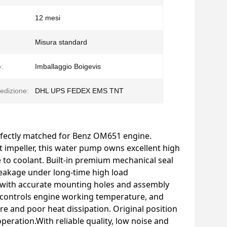
12 mesi
Misura standard
:
Imballaggio Boigevis
edizione:
DHL UPS FEDEX EMS TNT
ectly matched for Benz OM651 engine.
impeller, this water pump owns excellent high
 to coolant. Built‑in premium mechanical seal
leakage under long‑time high load
s, with accurate mounting holes and assembly
ly controls engine working temperature, and
 and poor heat dissipation. Original position
peration.With reliable quality, low noise and