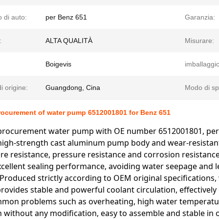
 di auto:
per Benz 651
Garanzia:
:
ALTA QUALITÀ
Misurare:
Boigevis
imballaggio
i origine:
Guangdong, Cina
Modo di sp
rocurement of water pump 6512001801 for Benz 651
procurement water pump with OE number 6512001801, perf
igh‑strength cast aluminum pump body and wear‑resistant 
e resistance, pressure resistance and corrosion resistance
cellent sealing performance, avoiding water seepage and 
Produced strictly according to OEM original specification
 provides stable and powerful coolant circulation, effective
mon problems such as overheating, high water temperature
on without any modification, easy to assemble and stable in o