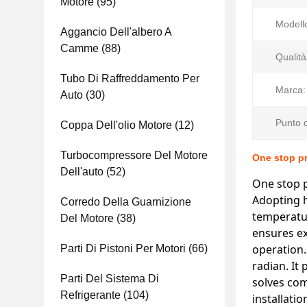
Motore
(95)
Modello
Aggancio Dell'albero A
Camme
(88)
Qualità
Tubo Di Raffreddamento Per
Marca:
Auto
(30)
Punto d
Coppa Dell'olio Motore
(12)
Turbocompressore Del Motore
One stop p
Dell'auto
(52)
One stop 
Adopting h
Corredo Della Guarnizione
temperatur
Del Motore
(38)
ensures ex
operation.
Parti Di Pistoni Per Motori
(66)
radian. It
Parti Del Sistema Di
solves com
Refrigerante
(104)
installati