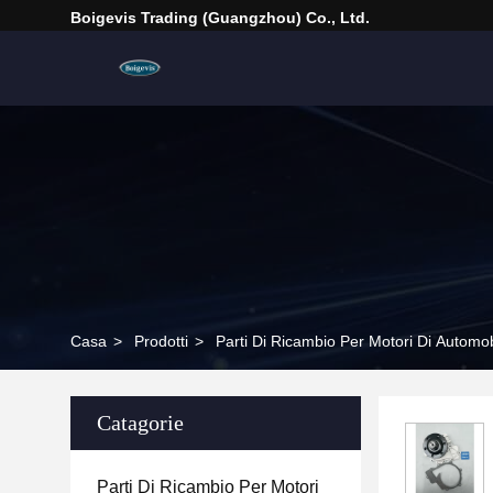
Boigevis Trading (guangzhou) Co., Ltd.
Casa
>
Prodotti
>
Parti Di Ricambio Per Motori Di Automob
Catagorie
Parti Di Ricambio Per Motori