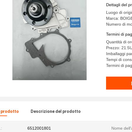
Dettagli del p
Luogo di orig
Marca: BOIG
Numero di mo
Termini di pa
Quantità di o
Prezzo: 21.5
Imballaggi par
Tempi di con
Termini di pa
l prodotto
Descrizione del prodotto
:
6512001801
Nome dell'a