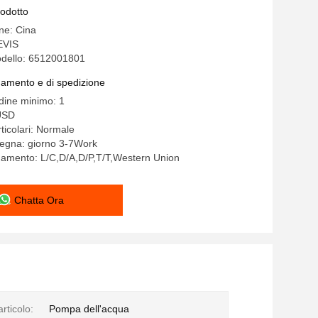
rodotto
ine: Cina
EVIS
dello: 6512001801
gamento e di spedizione
rdine minimo: 1
USD
ticolari: Normale
segna: giorno 3-7Work
gamento: L/C,D/A,D/P,T/T,Western Union
Chatta Ora
rticolo:
Pompa dell'acqua