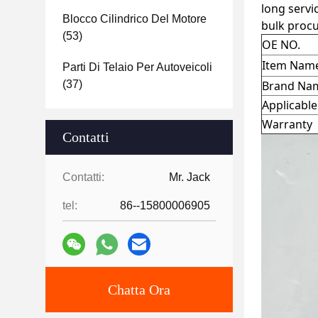
long servi
Blocco Cilindrico Del Motore
bulk proc
(53)
OE NO.
Item Nam
Parti Di Telaio Per Autoveicoli
(37)
Brand Na
Applicabl
Warranty
Contatti
Contatti:
Mr. Jack
tel:
86--15800006905
Chatta Ora