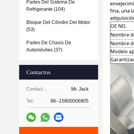
Partes Del Sistema De
envejecim
Refrigerante
(104)
fina, una l
adquisició
Bloque Del Cilindro Del Motor
OE NO.
(53)
Nombre de
Partes De Chasis De
Nombre de
Automóviles
(37)
Modelo ap
Garantiza
Contactos
Contactos:
Mr. Jack
Tel:
86--15800006905