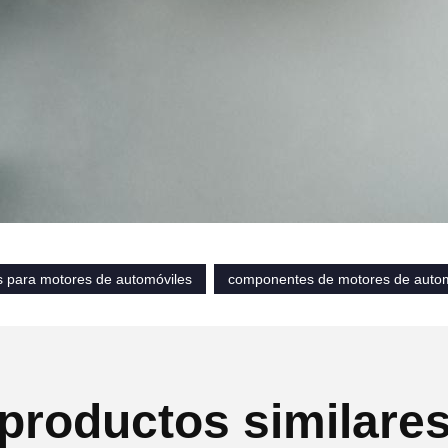
s para motores de automóviles
componentes de motores de autom
productos similare