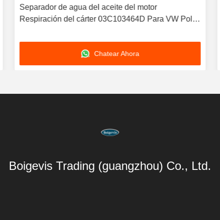
Separador de agua del aceite del motor
Respiración del cárter 03C103464D Para VW Polo
Jetta Nueva LaVida Bora
Chatear Ahora
Boigevis Trading (guangzhou) Co., Ltd.