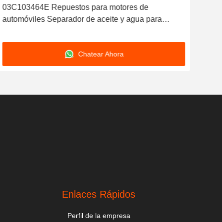
03C103464E Repuestos para motores de
06E1
automóviles Separador de aceite y agua para
del 
EA111 1.4T
3.0
Chatear Ahora
Enlaces Rápidos
Perfil de la empresa