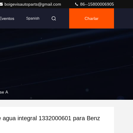
boigevisautoparts@gmail.com
86--15800006905
Eventos
Charlar
Spanish
se A
 agua integral 1332000601 para Benz