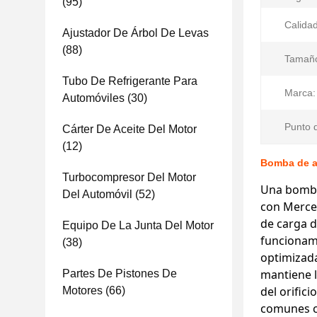
(95)
Calidad
Ajustador De Árbol De Levas
(88)
Tamañ
Tubo De Refrigerante Para
Marca:
Automóviles
(30)
Punto d
Cárter De Aceite Del Motor
(12)
Bomba de a
Turbocompresor Del Motor
Una bomba
Del Automóvil
(52)
con Merced
de carga d
Equipo De La Junta Del Motor
funcionami
(38)
optimizada
mantiene 
Partes De Pistones De
del orific
Motores
(66)
comunes c