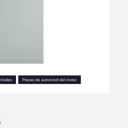
óviles
Piezas de automóvil del motor
s