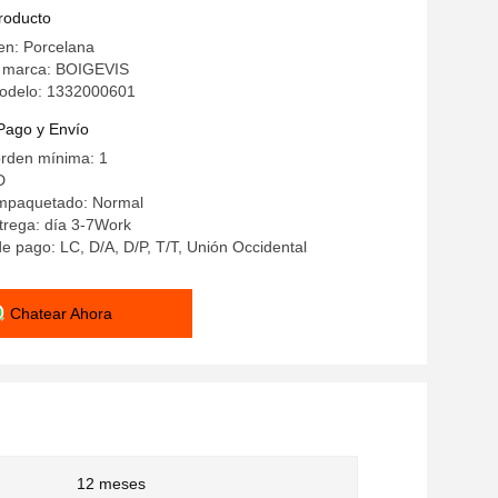
producto
en: Porcelana
 marca: BOIGEVIS
odelo: 1332000601
Pago y Envío
orden mínima: 1
D
empaquetado: Normal
trega: día 3-7Work
e pago: LC, D/A, D/P, T/T, Unión Occidental
Chatear Ahora
12 meses