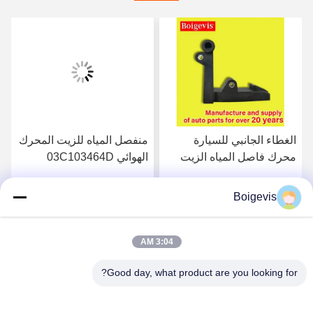
الغطاء الجانبي للسيارة
منفصل المياه للزيت المحرك
محرك فاصل المياه الزيت
الهوائي 03C103464D
المحرك قطع غيار
لشركة فولكسفاغن بولو جيتا
03C103774 لـ 16V 1.6
الجديدة لافيدا بورا
Boigevis
احصل على أفضل سعر
احصل على أفضل سعر
3:04 AM
Good day, what product are you looking for?
Boigevis Trading (guangzhou) Co., Ltd.