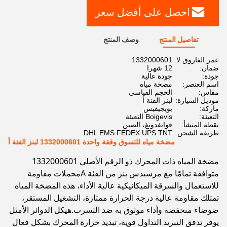
احصل على أفضل سعر
تفاصيل المنتج
وصف المنتج
عمر الفاروق لا.:
1332000601
ضمان:
12 شهرا
جودة:
جودة عالية
اسم العنصر:
مضخة مياه
مقاس:
الحجم القياسي
موديل السيارة:
لبنز الفئة أ
ماركة:
بويجيفيس
التعبئة:
Boigevis التعبئة
نقطة المنشأ:
قوانغدونغ، الصين
طريقة الشحن:
DHL EMS FEDEX UPS TNT
مضخة مياه للتسوق وقفة واحدة 1332000601 لبنز الفئة أ
مضخة المياه ذات المحرك ذو الرقم الأصلي 1332000601
متوافقة تمامًا مع مرسيدس بنز من الفئة Aمحملات مقاومة
للاستعمال والسرقة الميكانيكية عالية الأداء، هذه المضخة المياه
تمتلك مقاومة عالية درجة الحرارة ممتازة، التشغيل المستقر،
ضوضاء منخفضة وأداء موثوق به ضد التسرب.هيكل الدوائر الأمثل
يوفر تدفق التبريد التداول قوية، تبديد حرارة المحرك بشكل فعال