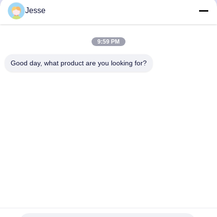
03C103774 16V için 1.6
Jetta Yeni LaVida Bora
Jesse
En İyi Fiyatı Alın
En İyi Fiyatı Alın
için
9:59 PM
Good day, what product are you looking for?
Boigevis Trading (guangzhou) Co., Ltd.
boigevisautoparts@gmail.com
86--15800006905
A012, Liyuan Plaza, Yongfu Yolu, Yuexiu Bölgesi,
Guangzhou Şehri, Guangdong Eyaleti, Çin
Çin İyi Kalite Araba Motoru yedek parçaları Tedarikçi. Telif