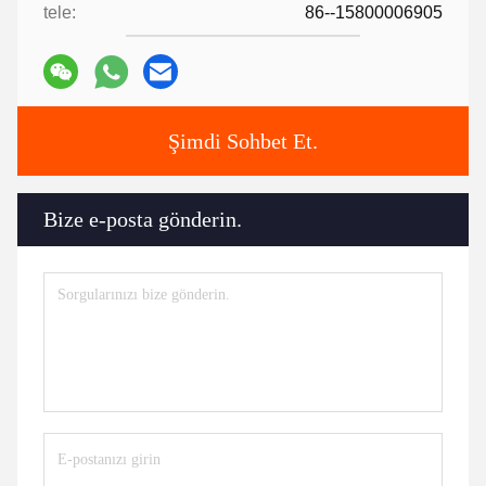
tele:
86--15800006905
Şimdi Sohbet Et.
Bize e-posta gönderin.