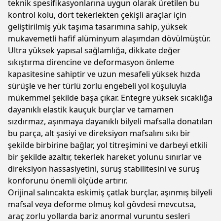
teknik spesifikasyonlarına uygun olarak üretilen bu
kontrol kolu, dört tekerlekten çekişli araçlar için
geliştirilmiş yük taşıma tasarımına sahip, yüksek
mukavemetli hafif alüminyum alaşımdan dövülmüştür.
Ultra yüksek yapısal sağlamlığa, dikkate değer
sıkıştırma direncine ve deformasyon önleme
kapasitesine sahiptir ve uzun mesafeli yüksek hızda
sürüşle ve her türlü zorlu engebeli yol koşuluyla
mükemmel şekilde başa çıkar. Entegre yüksek sıcaklığa
dayanıklı elastik kauçuk burçlar ve tamamen
sızdırmaz, aşınmaya dayanıklı bilyeli mafsalla donatılan
bu parça, alt şasiyi ve direksiyon mafsalını sıkı bir
şekilde birbirine bağlar, yol titreşimini ve darbeyi etkili
bir şekilde azaltır, tekerlek hareket yolunu sınırlar ve
direksiyon hassasiyetini, sürüş stabilitesini ve sürüş
konforunu önemli ölçüde artırır.
Orijinal salıncakta eskimiş çatlak burçlar, aşınmış bilyeli
mafsal veya deforme olmuş kol gövdesi mevcutsa,
araç zorlu yollarda bariz anormal vuruntu sesleri