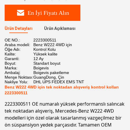
En İyi Fiyatı Alın
Ürün Detayları
Ürün Açıklaması
OE NO.:
2223300511
Araba modeli:
Benz W222 4WD için
Öğe Adı:
Kontrol Kolu
Kalite:
Yüksek kalite
Garanti:
12 Ay
Boyut:
Standart boyut
Marka:
Boigevis
Ambalaj:
Boigevis paketleme
Menşe Noktası:
GuangDong, Çin
Nakliye Yolu:
DHL UPS FEDEX EMS TNT
Benz W222 4WD için tek noktadan alışveriş kontrol kolları
2223300511
2223300511 OE numaralı yüksek performanslı salıncak
tek noktadan alışveriş, Mercedes-Benz W222 4WD
modelleri için özel olarak tasarlanmış vazgeçilmez bir
ön süspansiyon yedek parçasıdır. Tamamen OEM