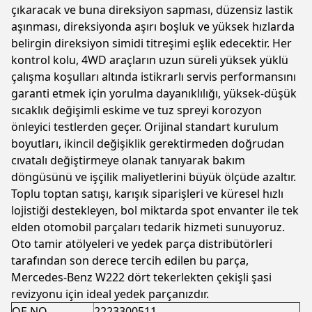
çıkaracak ve buna direksiyon sapması, düzensiz lastik
aşınması, direksiyonda aşırı boşluk ve yüksek hızlarda
belirgin direksiyon simidi titreşimi eşlik edecektir. Her
kontrol kolu, 4WD araçların uzun süreli yüksek yüklü
çalışma koşulları altında istikrarlı servis performansını
garanti etmek için yorulma dayanıklılığı, yüksek-düşük
sıcaklık değişimli eskime ve tuz spreyi korozyon
önleyici testlerden geçer. Orijinal standart kurulum
boyutları, ikincil değişiklik gerektirmeden doğrudan
cıvatalı değiştirmeye olanak tanıyarak bakım
döngüsünü ve işçilik maliyetlerini büyük ölçüde azaltır.
Toplu toptan satışı, karışık siparişleri ve küresel hızlı
lojistiği destekleyen, bol miktarda spot envanter ile tek
elden otomobil parçaları tedarik hizmeti sunuyoruz.
Oto tamir atölyeleri ve yedek parça distribütörleri
tarafından son derece tercih edilen bu parça,
Mercedes-Benz W222 dört tekerlekten çekişli şasi
revizyonu için ideal yedek parçanızdır.
OE NO.
2223300511