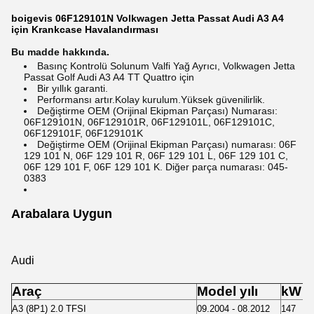
boigevis 06F129101N Volkwagen Jetta Passat Audi A3 A4
için Krankcase Havalandırması
Bu madde hakkında.
Basınç Kontrolü Solunum Valfi Yağ Ayrıcı, Volkwagen Jetta
Passat Golf Audi A3 A4 TT Quattro için
Bir yıllık garanti.
Performansı artır.Kolay kurulum.Yüksek güvenilirlik.
Değiştirme OEM (Orijinal Ekipman Parçası) Numarası:
06F129101N, 06F129101R, 06F129101L, 06F129101C,
06F129101F, 06F129101K
Değiştirme OEM (Orijinal Ekipman Parçası) numarası: 06F
129 101 N, 06F 129 101 R, 06F 129 101 L, 06F 129 101 C,
06F 129 101 F, 06F 129 101 K. Diğer parça numarası: 045-
0383
Arabalara Uygun
Audi
Araç
Model yılı
kW
A3 (8P1) 2.0 TFSI
09.2004 - 08.2012
147
2