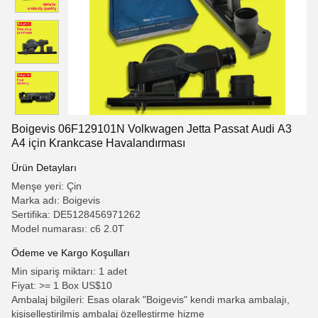
Boigevis 06F129101N Volkwagen Jetta Passat Audi A3
A4 için Krankcase Havalandırması
Ürün Detayları
Menşe yeri: Çin
Marka adı: Boigevis
Sertifika: DE5128456971262
Model numarası: c6 2.0T
Ödeme ve Kargo Koşulları
Min sipariş miktarı: 1 adet
Fiyat: >= 1 Box US$10
Ambalaj bilgileri: Esas olarak "Boigevis" kendi marka ambalajı,
kişiselleştirilmiş ambalaj özelleştirme hizme