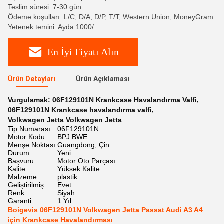
Teslim süresi: 7-30 gün
Ödeme koşulları: L/C, D/A, D/P, T/T, Western Union, MoneyGram
Yetenek temini: Ayda 1000/
En İyi Fiyatı Alın
Ürün Detayları
Ürün Açıklaması
Vurgulamak:
06F129101N Krankcase Havalandırma Valfi
,
06F129101N Krankcase havalandırma valfi
,
Volkwagen Jetta Volkwagen Jetta
Tip Numarası:
06F129101N
Motor Kodu:
BPJ BWE
Menşe Noktası:
Guangdong, Çin
Durum:
Yeni
Başvuru:
Motor Oto Parçası
Kalite:
Yüksek Kalite
Malzeme:
plastik
Geliştirilmiş:
Evet
Renk:
Siyah
Garanti:
1 Yıl
Boigevis 06F129101N Volkwagen Jetta Passat Audi A3 A4
için Krankcase Havalandırması