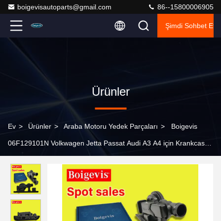
boigevisautoparts@gmail.com
86--15800006905
Şimdi Sohbet Et.
Ürünler
Ev
>
Ürünler
>
Araba Motoru Yedek Parçaları
>
Boigevis
06F129101N Volkwagen Jetta Passat Audi A3 A4 için Krankcase
Havalandırması