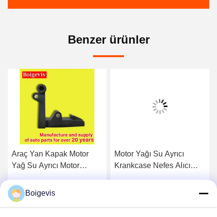
Benzer ürünler
Araç Yan Kapak Motor
Motor Yağı Su Ayrıcı
Yağ Su Ayrıcı Motor
Krankcase Nefes Alıcı
Otomatik Parçalar
03C103464D VW Polo
03C103774 16V için 1.6
Jetta Yeni LaVida Bora
Boigevis
En İyi Fiyatı Alın
En İyi Fiyatı Alın
için