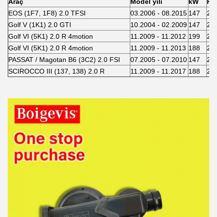
Araç
Model yılı
kW
HP
EOS (1F7, 1F8) 2.0 TFSI
03.2006 - 08.2015
147
20
Golf V (1K1) 2.0 GTI
10.2004 - 02.2009
147
20
Golf VI (5K1) 2.0 R 4motion
11.2009 - 11.2012
199
27
Golf VI (5K1) 2.0 R 4motion
11.2009 - 11.2013
188
25
PASSAT / Magotan B6 (3C2) 2.0 FSI
07.2005 - 07.2010
147
20
SCIROCCO III (137, 138) 2.0 R
11.2009 - 11.2017
188
25