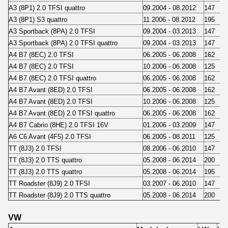
A3 (8P1) 2.0 TFSI quattro
09.2004 - 08.2012
147
2
A3 (8P1) S3 quattro
11.2006 - 08.2012
195
2
A3 Sportback (8PA) 2.0 TFSI
09.2004 - 03.2013
147
2
A3 Sportback (8PA) 2.0 TFSI quattro
09.2004 - 03.2013
147
2
A4 B7 (8EC) 2.0 TFSI
06.2005 - 06.2008
162
2
A4 B7 (8EC) 2.0 TFSI
10.2006 - 06.2008
125
1
A4 B7 (8EC) 2.0 TFSI quattro
06.2005 - 06.2008
162
2
A4 B7 Avant (8ED) 2.0 TFSI
06.2005 - 06.2008
162
2
A4 B7 Avant (8ED) 2.0 TFSI
10.2006 - 06.2008
125
1
A4 B7 Avant (8ED) 2.0 TFSI quattro
06.2005 - 06.2008
162
2
A4 B7 Cabrio (8HE) 2.0 TFSI 16V
01.2006 - 03.2009
147
2
A6 C6 Avant (4F5) 2.0 TFSI
06.2005 - 08.2011
125
1
TT (8J3) 2.0 TFSI
08.2006 - 06.2010
147
2
TT (8J3) 2.0 TTS quattro
05.2008 - 06.2014
200
2
TT (8J3) 2.0 TTS quattro
05.2008 - 06.2014
195
2
TT Roadster (8J9) 2.0 TFSI
03.2007 - 06.2010
147
2
TT Roadster (8J9) 2.0 TTS quattro
05.2008 - 06.2014
200
2
VW