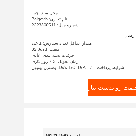
محل منبع: چین
نام تجاری: Boigevis
شماره مدل: 2223300511
ارسال
مقدار حداقل تعداد سفارش: 1 عدد
قیمت: 32.3usd
جزئیات بسته بندی: عادی
زمان تحویل: 3-7 روز کاری
شرایط پرداخت: D/A، L/C، D/P، T/T، وسترن یونیون
قیمت رو بدست بیار
:
برای بنز W222 4WD