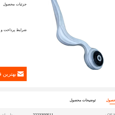
جزئیات محصول
شرایط پرداخت و 
بهترین 
حصول
توضیحات محصول
OE N
2223300511
مدل ماشین