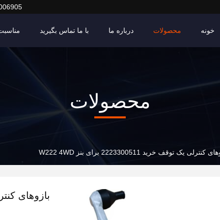
006905
خونه
محصولات
درباره ما
با ما تماس بگیرید
مناسبت 
محصولات
ی کنترلی یک توقف خرید 2223300511 برای بنز W222 4WD