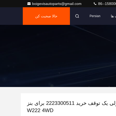
boigevisautoparts@gmail.com
86--15800
ها
حالا صحبت کن
Persian
بازوهای کنترلی یک توقف خرید 2223300511 برای بنز
W222 4WD