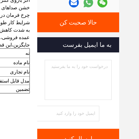
اگر بازوی کنتر
خشن صداهای غی
چرخ فرمان در س
حالا صحبت کن
به شدت کاهش چر
عمده فروشی، س
به ما ایمیل بفرست
جایگزین،این قط
نه
نام ماده
نام تجاری
مدل قابل استفا
تضمین
ارسال کنید