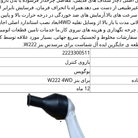
ل اصلی دچار شکاف های قدیمی، مفاصل چرخدار فرسوده یا بدن بازوی 
رطبیعی از دست می دهد.همراه با انحراف فرمان، فرسایش نابرابر لا
رعت های بالا.آزمایش های ضد خوردگی در درجه حرارت بالا و پایین 
شرایط کار طولانی مدت با بار بالا از وسایل نقلیه
خه نگهداری و هزینه های نیروی کار.ما خدمات تامین قطعات اتومبیل 
فارشات مخلوط و لجستیک سریع جهانی. بسیار مورد علاقه توسط کارگ
عه ی جایگزین ایده آل شماست برای مرسدس بنز W222.
2223300511
بازوی کنترل
بوگویس
ده
برای بنز W222 4WD
12 ماه