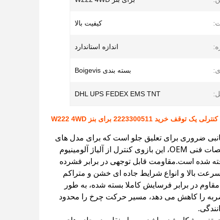
ت:
کیفیت بالا
ه:
اندازه استاندارد
ی:
بسته بندی Boigevis
ل:
DHL UPS FEDEX EMS TNT
 یک توقف خرید 2223300511 برای بنز W222 4WD
 عملکرد بالا با شماره OE 2223300511 یک قطعه ی جانبی ضروری برای تعلیق جلو است که برای مدل های
4WD مرسدس بنز W222 طراحی شده است.تولید شده به طور دقیق مطابق با مشخصات فنی OEM، این بازوی کنترل از آلیاژ آلومینیوم
اخته شده است.مقاومت قابل توجهی در برابر فشرده
سرعت بالا و انواع شرایط جاده ای خشن و متراکم
مقاوم در برابر فرسایش کاملا بسته شده، به طور
ضربه را کاهش می دهد، مسیر حرکت چرخ را محدود
نندگی.