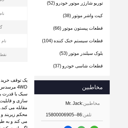
توربو شارژر موتور خودرو
(52)
نام
کیت واشر موتور
(38)
گا
قطعات پیستون موتور
(66)
قطعات سیستم خنک کننده
(104)
نام 
بلوک سیلندر موتور
(53)
نقطه
قطعات شاسی خودرو
(37)
مخاطبین
سبک با قدرت با
سازی و قابلیت 
مخاطبین:
Mr. Jack
مقابله می کند.
محکم زیربند و
تلفن:
86--15800006905
می کند و به طو