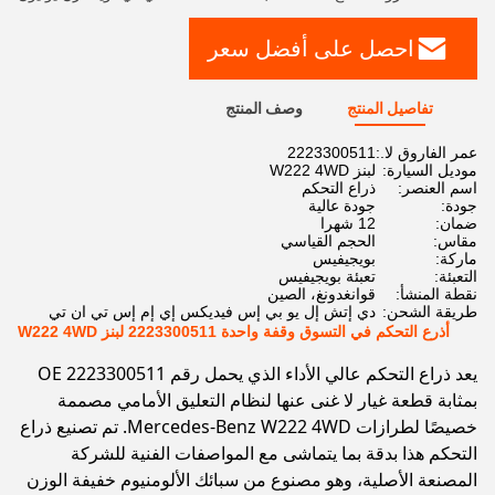
احصل على أفضل سعر
تفاصيل المنتج
وصف المنتج
عمر الفاروق لا.:
2223300511
موديل السيارة:
لبنز W222 4WD
اسم العنصر:
ذراع التحكم
جودة:
جودة عالية
ضمان:
12 شهرا
مقاس:
الحجم القياسي
ماركة:
بويجيفيس
التعبئة:
تعبئة بويجيفيس
نقطة المنشأ:
قوانغدونغ، الصين
طريقة الشحن:
دي إتش إل يو بي إس فيديكس إي إم إس تي ان تي
أذرع التحكم في التسوق وقفة واحدة 2223300511 لبنز W222 4WD
يعد ذراع التحكم عالي الأداء الذي يحمل رقم OE 2223300511
بمثابة قطعة غيار لا غنى عنها لنظام التعليق الأمامي مصممة
خصيصًا لطرازات Mercedes-Benz W222 4WD. تم تصنيع ذراع
التحكم هذا بدقة بما يتماشى مع المواصفات الفنية للشركة
المصنعة الأصلية، وهو مصنوع من سبائك الألومنيوم خفيفة الوزن