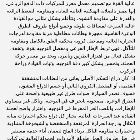
عالية القوة مع تصميم محمل معزز للمركبات ذات الدفع الرباعي.
إنها تتميز بالصلابة الهيكلية العالية للغاية، ومقاومة الضغط الرائعة
والقدرة على مقاومة التشوه، وتتأقلم بشكل مثالي مع القيادة
عالية السرعة لمسافات طويلة وجميع أنواع ظروف الطرق
الوعرة القاسية. مجهزة ببطانات مطاطية مرنة مقاومة لدرجات
الحرارة العالية ومفاصل كروية محكمة الغلق بالكامل ومقاومة
للتآكل، فهي تربط الإطار الفرعي ومفصل التوجيه بقوة، وتخفف
بشكل فعال من اهتزاز الطريق وتأثيره، وتحد من مسار حركة
العجلة، وتحسن بشكل كبير دقة التوجيه، وثبات القيادة وراحة
الركوب.
إذا كان ذراع التحكم الأصلي يعاني من البطانات المتشققة
القديمة، أو المفصل الكروي البالي أو جسم الذراع المشوه،
فسوف تصدر السيارة أصوات طرق غير طبيعية واضحة على
الطرق الوعرة، مصحوبة بانحراف في التوجيه، وتآكل غير متساوي
للإطارات، واللعب الحر المفرط في التوجيه، واهتزاز واضح لعجلة
القيادة عند السرعات العالية. يجتاز كل ذراع تحكم اختبارات متانة
الكلال ودرجة الحرارة المرتفعة والمنخفضة والشيخوخة المتناوبة
واختبارات مقاومة التآكل برذاذ الملح لضمان أداء خدمة مستقر
في ظل ظروف العمل طويلة الأمد ذات الحمولة العالية لمركبات