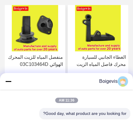
الغطاء الجانبي للسيارة
منفصل المياه للزيت المحرك
محرك فاصل المياه الزيت
الهوائي 03C103464D
المحرك قطع غيار
لشركة فولكسفاغن بولو جيتا
03C103774 لـ 16V 1.6
الجديدة لافيدا بورا
Boigevis
احصل على أفضل سعر
احصل على أفضل سعر
11:36 AM
Good day, what product are you looking for?
Boigevis Trading (guangzhou) Co., Ltd.