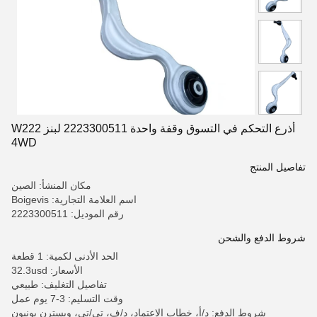
أذرع التحكم في التسوق وقفة واحدة 2223300511 لبنز W222
4WD
تفاصيل المنتج
مكان المنشأ: الصين
اسم العلامة التجارية: Boigevis
رقم الموديل: 2223300511
شروط الدفع والشحن
الحد الأدنى لكمية: 1 قطعة
الأسعار: 32.3usd
تفاصيل التغليف: طبيعي
وقت التسليم: 3-7 يوم عمل
شروط الدفع: د/أ، خطاب الاعتماد، د/ف، تي/تي، ويسترن يونيون