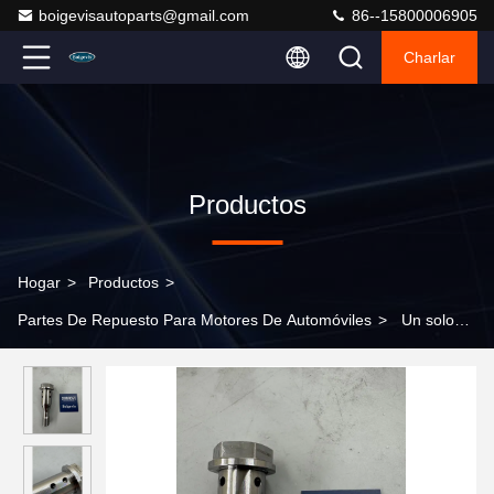
boigevisautoparts@gmail.com
86--15800006905
Charlar
Productos
Hogar
>
Productos
>
Partes De Repuesto Para Motores De Automóviles
>
Un solo
punto de abastecimiento de válvulas de control del eje de levas
1136 7583 820 para BMW N20