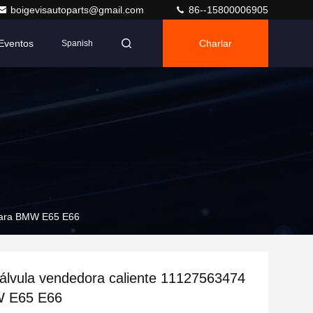
boigevisautoparts@gmail.com
86--15800006905
Eventos
Charlar
Spanish
 para BMW E65 E66
álvula vendedora caliente 11127563474
W E65 E66