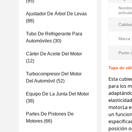
(95)
Nombre
artículo
Ajustador De Árbol De Levas
(88)
Calidad
Tubo De Refrigerante Para
Marca ‘
Automóviles
(30)
Punto d
Cárter De Aceite Del Motor
(12)
Tapa de vá
Turbocompresor Del Motor
Esta cubie
Del Automóvil
(52)
para los m
adaptándos
Equipo De La Junta Del Motor
elasticida
(38)
motorLa es
un funcion
Partes De Pistones De
especifica
Motores
(66)
posición o