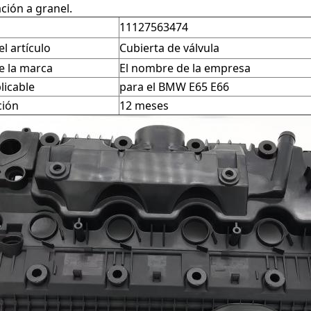
ción a granel.
11127563474
l artículo
Cubierta de válvula
 la marca
El nombre de la empresa
licable
para el BMW E65 E66
ción
12 meses