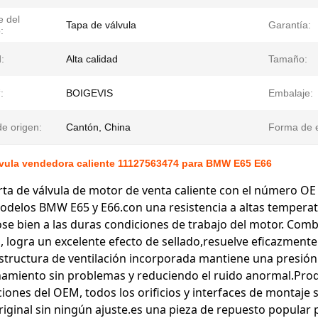
 del
Tapa de válvula
Garantía:
:
:
Alta calidad
Tamaño:
:
BOIGEVIS
Embalaje:
e origen:
Cantón, China
Forma de e
lvula vendedora caliente 11127563474 para BMW E65 E66
rta de válvula de motor de venta caliente con el número 
odelos BMW E65 y E66.con una resistencia a altas temperat
e bien a las duras condiciones de trabajo del motor. Com
d, logra un excelente efecto de sellado,resuelve eficazmente 
tructura de ventilación incorporada mantiene una presión 
amiento sin problemas y reduciendo el ruido anormal.Prod
ciones del OEM, todos los orificios y interfaces de montaje s
riginal sin ningún ajuste.es una pieza de repuesto popular