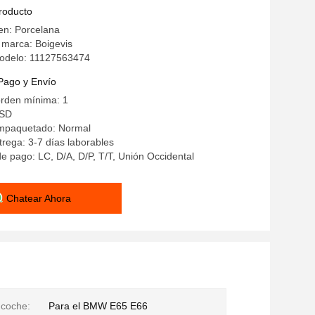
producto
en: Porcelana
 marca: Boigevis
odelo: 11127563474
Pago y Envío
orden mínima: 1
USD
empaquetado: Normal
rega: 3-7 días laborables
e pago: LC, D/A, D/P, T/T, Unión Occidental
Chatear Ahora
 coche:
Para el BMW E65 E66