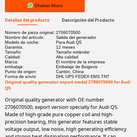
Chatear Ahora
Detalles del producto
Descripción del Producto
Número de pieza original.:
2706070500
Nombre del artículo:
Salida del generador
Modelo de coche:
Para Audi Q5
Garantía:
12 meses
Tamaño:
Tamaño estándar
Calidad:
Alta calidad
Marca:
El nombre de la empresa
embalaje:
Embalaje de Boigevis
Punto de origen:
Cantón, China
Forma de envío:
DHL UPS FEDEX EMS TNT
Original quality generator export model 2706070500 for Audi
Q5
Original quality generator with OE number
2706070500, export version specially for Audi Q5.
Made of high-grade pure copper coil and high-
precision bearing, this generator features stable
voltage output, low noise, high generating efficiency
and strong heat dissipation performance. It can