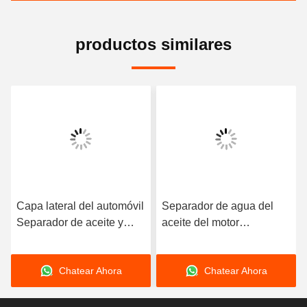
productos similares
Capa lateral del automóvil
Separador de agua del
Separador de aceite y
aceite del motor
agua del motor Partes
Respiración del cárter
automáticas del motor
03C103464D Para VW
Chatear Ahora
Chatear Ahora
03C103774 Para 16V 1.6
Polo Jetta Nueva LaVida
Bora