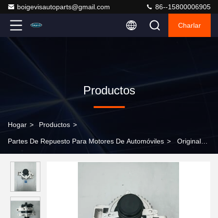
boigevisautoparts@gmail.com
86--15800006905
Charlar
Productos
Hogar
>
Productos
>
Partes De Repuesto Para Motores De Automóviles
>
Original
quality generator export model 2706070500 for Audi Q5