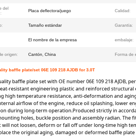
 del
Placa deflectora/juego
Calidad:
:
o:
Tamaño estándar
Garantía:
El nombre de la empresa
embalaje:
e origen:
Cantón, China
Forma de e
lity baffle plate/set 06E 109 218 AJDB for 3.0T
uality baffle plate set with OE number 06E 109 218 AJDB, per
eat-resistant engineering plastic and reinforced structural d
g high temperature resistance, anti-deformation and aging re
nternal airflow of the engine, reduce oil splashing, lower e
n during long-term operation.Produced strictly in accord
ounting holes, buckle position and assembly radian. The fitti
it will not loosen, deform or fall off under long-time high 
eplace the original aging, damaged or deformed baffle plate 