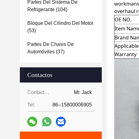
Partes Del Sistema De
workmanshi
Refrigerante
(104)
overhaul r
OE NO.
Bloque Del Cilindro Del Motor
Item Nam
(53)
Brand Na
Partes De Chasis De
Applicabl
Automóviles
(37)
Warranty
Contactos
Contactos:
Mr. Jack
Tel:
86--15800006905