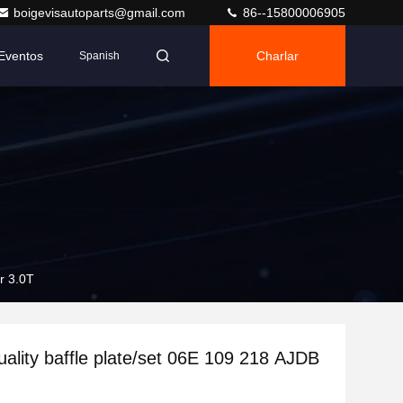
boigevisautoparts@gmail.com
86--15800006905
Eventos
Charlar
Spanish
or 3.0T
quality baffle plate/set 06E 109 218 AJDB