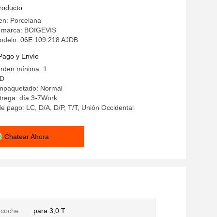
producto
en: Porcelana
 marca: BOIGEVIS
delo: 06E 109 218 AJDB
Pago y Envío
orden mínima: 1
SD
empaquetado: Normal
trega: día 3-7Work
e pago: LC, D/A, D/P, T/T, Unión Occidental
Chatear Ahora
 coche:
para 3,0 T