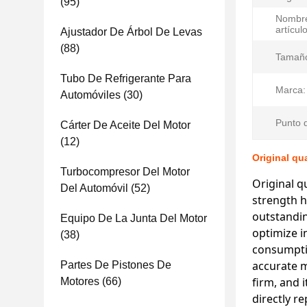
(95)
Nombre
artículo
Ajustador De Árbol De Levas
(88)
Tamañ
Tubo De Refrigerante Para
Marca:
Automóviles
(30)
Punto d
Cárter De Aceite Del Motor
(12)
Original qua
Turbocompresor Del Motor
Original q
Del Automóvil
(52)
strength h
outstandin
Equipo De La Junta Del Motor
optimize i
(38)
consumptio
accurate m
Partes De Pistones De
firm, and 
Motores
(66)
directly r