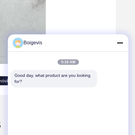
Boigevis
5:16 AM
Good day, what product are you looking 
óviles
Piezas de automóvil del motor
for?
s