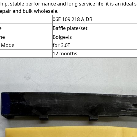
p, stable performance and long service life, it is an ideal
epair and bulk wholesale.
06E 109 218 AJDB
e
Baffle plate/set
me
Boigevis
e Model
for 3.0T
12 months