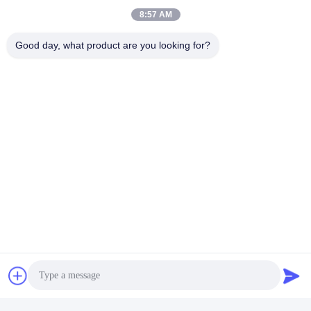
8:57 AM
Enviar
Good day, what product are you looking for?
produtos semelhantes
Auto Side Cover Motor Oil
Separador de óleo de
Water Separator Motor
motor e água respirador
Auto Parts 03C103774
03C103464D para VW