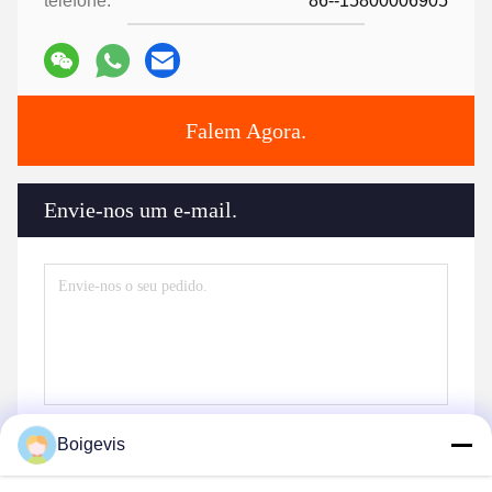
telefone:
86--15800006905
Falem Agora.
Envie-nos um e-mail.
Boigevis