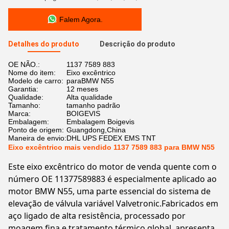
Falem Agora.
Detalhes do produto
Descrição do produto
OE NÃO.:
1137 7589 883
Nome do item:
Eixo excêntrico
Modelo de carro:
paraBMW N55
Garantia:
12 meses
Qualidade:
Alta qualidade
Tamanho:
tamanho padrão
Marca:
BOIGEVIS
Embalagem:
Embalagem Boigevis
Ponto de origem:
Guangdong,China
Maneira de envio:
DHL UPS FEDEX EMS TNT
Eixo excêntrico mais vendido 1137 7589 883 para BMW N55
Este eixo excêntrico do motor de venda quente com o
número OE 11377589883 é especialmente aplicado ao
motor BMW N55, uma parte essencial do sistema de
elevação de válvula variável Valvetronic.Fabricados em
aço ligado de alta resistência, processado por
moagem fina e tratamento térmico global, apresenta