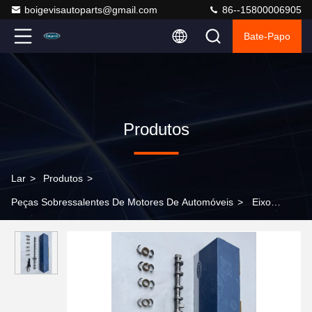
boigevisautoparts@gmail.com
86--15800006905
Bate-Papo
Produtos
Lar
>
Produtos
>
Peças Sobressalentes De Motores De Automóveis
>
Eixo
excêntrico mais vendido 1137 7589 883 para BMW N55