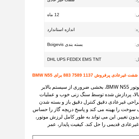
ی:
12 ماه
ه:
اندازه استاندارد
ی:
بسته بندی Boigevis
ل:
DHL UPS FEDEX EMS TNT
شفت غیرعادی پرفروش 1137 7589 883 برای BMW N55
این شفت غیرعادی موتور پرفروش با شماره OE 11377589883 به طور ویژه برای موتور BMW N55، بخشی ضروری از سیستم بالابر
ی با استحکام بالا، پردازش شده توسط سنگ زنی خوب و عملیات
طراحی غیرعادی دقیق کنترل دقیق باز و بسته شدن
 سوخت را بهینه می کند و پاسخ دریچه گاز را حساس
ابقت دارد، نصب مستقیم آسان بدون تغییر. این می تواند به طور کامل لرزش موتور،
رعادی قدیمی را حل کند. کیفیت پایدار، عمر