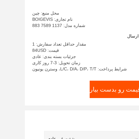
محل منبع: چین
نام تجاری: BOIGEVIS
شماره مدل: 1137 7589 883
ارسال
مقدار حداقل تعداد سفارش: 1
قیمت: 84USD
جزئیات بسته بندی: عادی
زمان تحویل: 3-7 روز کاری
شرایط پرداخت: L/C، D/A، D/P، T/T، وسترن یونیون
قیمت رو بدست بیار
د:
شفت غیر عادی