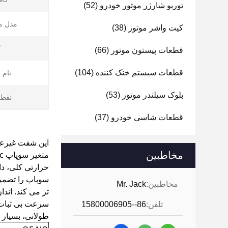
توربو شارژر موتور خودرو
(52)
مدل م
کیت واشر موتور
(38)
ک
قطعات پیستون موتور
(66)
قطعات سیستم خنک کننده
(104)
نام 
بلوک سیلندر موتور
(53)
نقطه
قطعات شاسی خودرو
(37)
مخاطبین
حرارتی کلی، دا
سوپاپ را تضمی
مخاطبین:
Mr. Jack
سرعت بی ثبات ن
تلفن:
86--15800006905
طولانی، بسیار