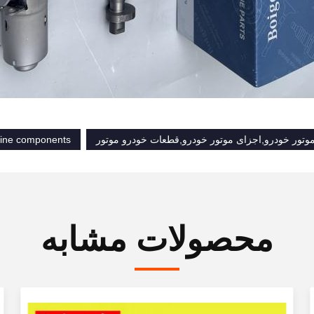
موتور خودرو,اجزای موتور خودرو,قطعات خودرو موتور
gine components
محصولات مشابه