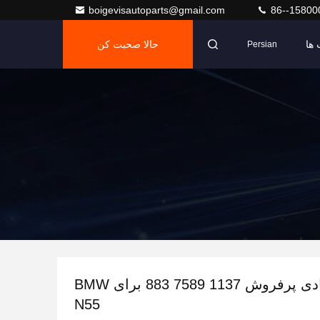
boigevisautoparts@gmail.com
86--15800
ها
حالا صحبت کن
Persian
شفت غیرعادی پرفروش 1137 7589 883 برای BMW
N55