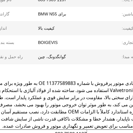
اشین:
برای BMW N55
گارانت
یفیت:
کیفیت بالا
انداز
تجاری:
BOIGEVIS
بسته بند
 مبدا:
گوانگدونگ، چین
راه حمل و نق
متغیر سوپاپ Valvetronic استفاده می شود. ساخته شده از فولاد آلیاژ
رای سختی بالا، مقاومت در برابر سایش قوی و عملکرد پایدار است. 
ن می کند، به طور موثر توان خروجی موتور را بهبود می بخشد، مصرف
تر می کند. اندازه استاندارد کاملاً با الزامات OEM مط
اپایدار، هشدار خطا و مشکلات ناکافی قدرت ناشی از سایش شافت غی
 مناسب برای تعویض تعمیر و نگهداری موتور و فروش صادرات عمده.