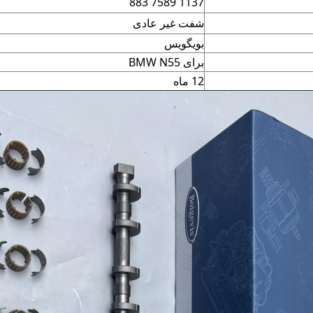
1137 7589 883
شفت غیر عادی
بویگویس
برای BMW N55
12 ماه