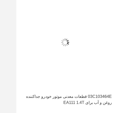
03C103464E قطعات معدنی موتور خودرو جداکننده
روغن و آب برای EA111 1.4T
آئودی  Q7 3.0T 06E103547N