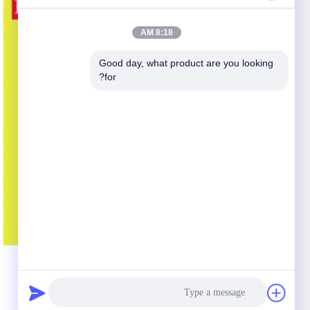
8:18 AM
Good day, what product are you looking 
for?
ه
پوشش جانبی ماشین موتور روغن آب جدا کننده موتور
قطعات اتوماتیک 03C103774 برای 16V 1.6