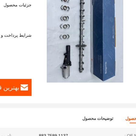
جزئیات محصول
شرایط پرداخت و 
بهترین 
حصول
توضیحات محصول
OE N
1137 7589 883
نام مور