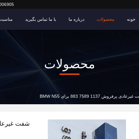
006905
خونه
محصولات
درباره ما
با ما تماس بگیرید
مناسبت 
محصولات
رعادی پرفروش 1137 7589 883 برای BMW N55