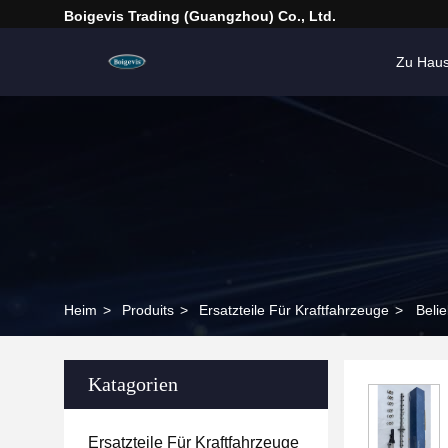
Boigevis Trading (guangzhou) Co., Ltd.
Zu Hau
Heim
>
Produits
>
Ersatzteile Für Kraftfahrzeuge
>
Beli
Katagorien
Ersatzteile Für Kraftfahrzeuge