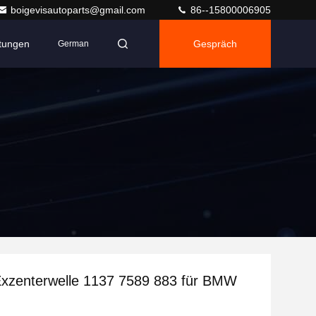
boigevisautoparts@gmail.com
86--15800006905
ltungen
Gespräch
German
Exzenterwelle 1137 7589 883 für BMW