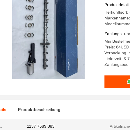
Produktdetail
Herkunftsort:
Markenname:
Modellnummer
Zahlungs- un
Min Bestellm
Preis: 84USD
Verpackung I
Lieferzeit: 3
Zahlungsbedin
ails
Produktbeschreibung
:
1137 7589 883
Artikelnam