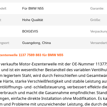
dell:
Für BMW N55
Garantie:
t:
Hohe Qualität
Größe:
BOIGEVIS
Verpackun
ngsort:
Guangdong, China
Versandart
zenterwelle 1137 7589 883 für BMW N55
ß verkaufte Motor-Exzenterwelle mit der OE-Nummer 11377
und ist ein wesentlicher Bestandteil des variablen Ventilhu
m legiertem Stahl, wird durch Feinschleifen und Gesamtwä
 Härte, starke Verschleißfestigkeit und stabile Leistung au
tilöffnungs- und -schließsteuerung, verbessert effektiv di
fverbrauch und macht die Gasannahme empfindlicher. Stand
gen, einfache direkte Installation ohne Modifikation. Es ka
m und Probleme mit unzureichender Leistung, die durch den