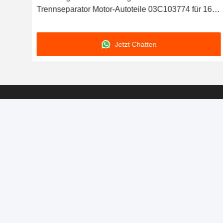
1
Trennseparator Motor-Autoteile 03C103774 für 16V
1.6
Jetzt Chatten
Produits
Ersatzteile für Kraftfahrzeuge