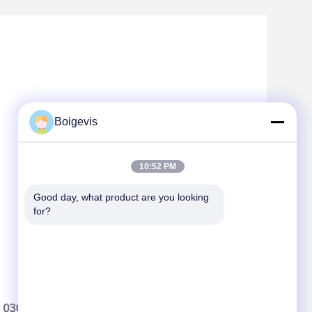
Boigevis
10:52 PM
Good day, what product are you looking 
for?
03C103464E Ersatzteile für Kraftfahrzeugmotoren
06E