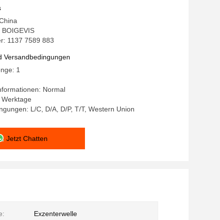
s
 China
 BOIGEVIS
: 1137 7589 883
d Versandbedingungen
enge: 1
nformationen: Normal
-7 Werktage
gungen: L/C, D/A, D/P, T/T, Western Union
Jetzt Chatten
e:
Exzenterwelle