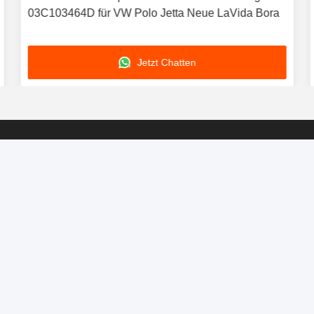
03C103464D für VW Polo Jetta Neue LaVida Bora
Jetzt Chatten
Boigevis Trading (guangzhou) Co., Ltd.
boigevisautoparts@gmail.com