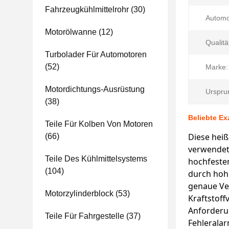
Fahrzeugkühlmittelrohr
(30)
Automo
Motorölwanne
(12)
Qualitä
Turbolader Für Automotoren
(52)
Marke:
Motordichtungs-Ausrüstung
Urspru
(38)
Beliebte Ex
Teile Für Kolben Von Motoren
Diese hei
(66)
verwendet 
Teile Des Kühlmittelsystems
hochfeste
(104)
durch hohe
genaue Ven
Motorzylinderblock
(53)
Kraftstof
Anforderun
Teile Für Fahrgestelle
(37)
Fehleralar