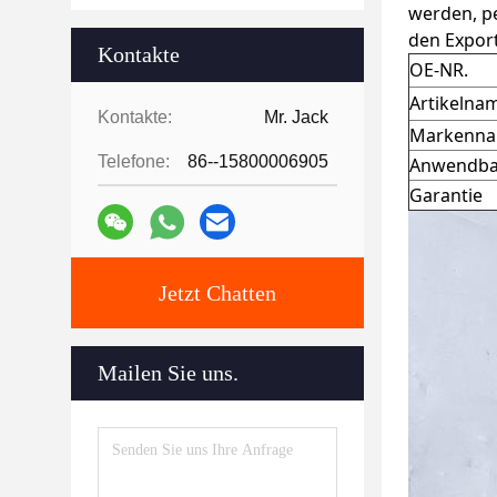
werden, pe
den Expor
Kontakte
OE-NR.
Artikelna
Kontakte:
Mr. Jack
Markenn
Telefone:
86--15800006905
Anwendba
Garantie
Jetzt Chatten
Mailen Sie uns.