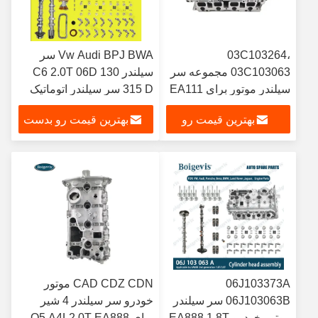
03C103264،
Vw Audi BPJ BWA سر
03C103063 مجموعه سر
سیلندر C6 2.0T 06D 130
سیلندر موتور برای EA111
315 D سر سیلندر اتوماتیک
1.4T CFB
بهترین قیمت رو
بهترین قیمت رو بدست
بدست بیار
بیار
06J103373A
CAD CDZ CDN موتور
06J103063B سر سیلندر
خودرو سر سیلندر 4 شیر
موتور خودرو EA888 1.8T
برای Q5 A4L2.0T EA888