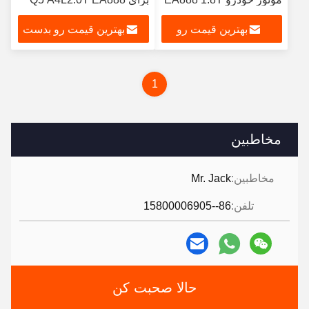
VW AUDI سر سیلندر
06J103063C
بهترین قیمت رو
بهترین قیمت رو بدست
بدست بیار
بیار
1
مخاطبین
مخاطبین:
Mr. Jack
تلفن:
86--15800006905
حالا صحبت کن