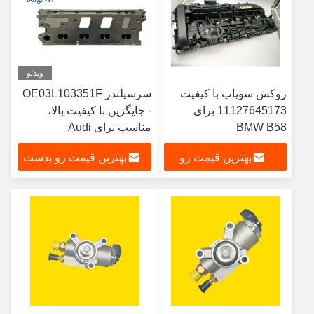
ویدئو
روکش سوپاپ با کیفیت
سرسیلندر OE03L103351F
11127645173 برای
- جایگزین با کیفیت بالا،
BMW B58
مناسب برای Audi
A3/A5/A6/Q5/TT و VW
بهترین قیمت رو
بهترین قیمت رو بدست
Passat/Golf، قطعه دقیق
موتور
بدست بیار
بیار