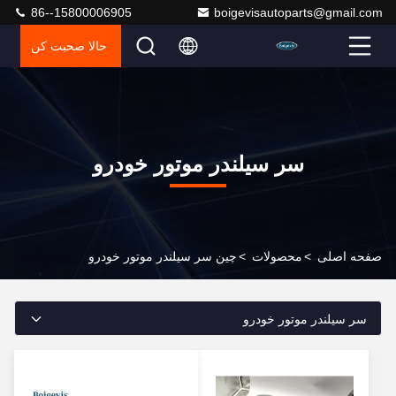
86--15800006905
boigevisautoparts@gmail.com
حالا صحبت کن
سر سیلندر موتور خودرو
صفحه اصلی
>
محصولات
>
چین سر سیلندر موتور خودرو
سر سیلندر موتور خودرو