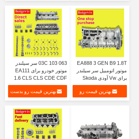
بدست بیار
بیار
EA888 3 GEN B9 1.8T
03C 103 063 سر سیلندر
موتور اتومبیل سر سیلندر
موتور خودرو برای EA111
برای Vw آودی Skoda
1.6 CLS CLS CDE CDF
VW SKODA AUDI
CUF CYG 06L 103
بهترین قیمت رو
بهترین قیمت رو بدست
064D
بدست بیار
بیار