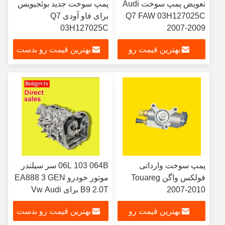
تعویض پمپ سوخت Audi
پمپ سوخت جدید بوئجیویس
Q7 FAW 03H127025C
برای فاو آودی Q7
03H127025C
2007-2009
بهترین قیمت رو
بهترین قیمت رو بدست
بدست بیار
بیار
پمپ سوخت وارداتی
06L 103 064B سر سیلندر
فولکس واگن Touareg
موتور خودرو EA888 3 GEN
2007-2010
B9 2.0T برای Vw Audi
Skoda CYY CUJ
03H127025C
بهترین قیمت رو
بهترین قیمت رو بدست