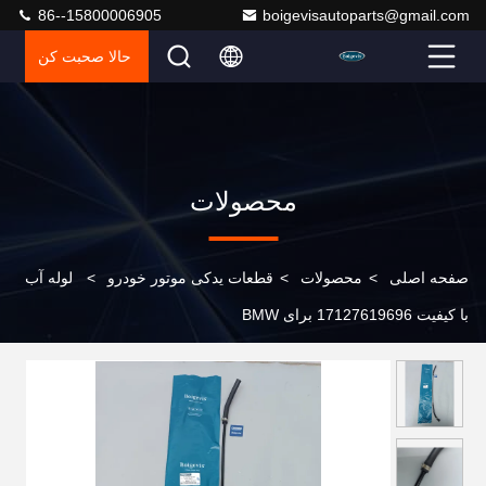
86--15800006905
boigevisautoparts@gmail.com
حالا صحبت کن
محصولات
صفحه اصلی
>
محصولات
>
قطعات یدکی موتور خودرو
>
لوله آب
با کیفیت 17127619696 برای BMW