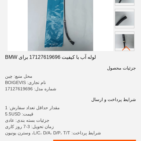
لوله آب با کیفیت 17127619696 برای BMW
جزئیات محصول
محل منبع: چین
نام تجاری: BOIGEVIS
شماره مدل: 17127619696
شرایط پرداخت و ارسال
مقدار حداقل تعداد سفارش: 1
قیمت: 5.5USD
جزئیات بسته بندی: عادی
زمان تحویل: 3-7 روز کاری
شرایط پرداخت: L/C، D/A، D/P، T/T، وسترن یونیون