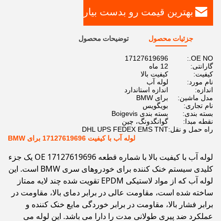
بهترین قیمت رو بدست بیار
جزئیات محصول
توضیحات محصول
17127619696
OE NO.:
گارانتی:
12 ماه
کیفیت:
کیفیت بالا
نام مورد:
لوله آب
اندازه:
اندازه استاندارد
مدل ماشین:
برای BMW
نام تجاری:
بویگویس
بسته بندی:
بسته بندی Boigevis
نقطه مبدا:
گوانگدونگ، چین
راه حمل و نقل:
DHL UPS FEDEX EMS TNT
لوله آب با کیفیت 17127619696 برای BMW
لوله آب با کیفیت بالا با شماره قطعه OE 17127619696 یک جزء
کلیدی سیستم خنک کننده برای خودروهای سری BMW است. این
لوله آب که از مواد لاستیکی EPDM تقویت شده چند لایه ممتاز
ساخته شده است، مقاومت عالی در برابر دمای بالا، مقاومت در
برابر فشار بالا، مقاومت در برابر خوردگی مایع خنک کننده و
عملکرد ضد پیری طولانی مدت را دارا می باشد. این لوله می