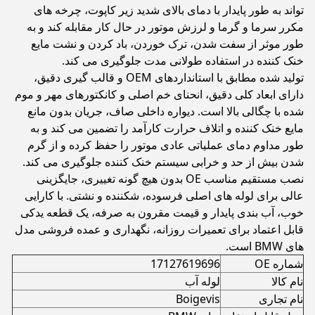
تواند به طور پایدار با دمای بالای شدید زیر کاپوت، چرخه های
مکرر سرما و گرما و لرزش موتور در حال کار مقابله کند و به
طور موثر از سفت شدن، ترک خوردن، باد کردن و نشت مایع
خنک کننده در استفاده طولانی مدت جلوگیری می کند.
تولید شده مطابق با استانداردهای OEM و قالب گیری دقیق،
دارای ابعاد کلی دقیق، انحنای خم اصلی و کانکتورهای مهر و موم
شده با چگالی بالا است. دیواره داخلی صاف، جریان بدون مانع
مایع خنک کننده و اتلاف حرارت کارآمد را تضمین می کند و به
طور مداوم دمای عملیاتی عادی موتور را حفظ کرده و از گرم
شدن بیش از حد و خرابی سیستم خنک کننده جلوگیری می کند.
نصب مستقیم مناسب OE بدون هیچ گونه تغییری، جایگزینی
عالی برای لوله های اصلی فرسوده، شکننده و نشتی. با کارایی
خوب، آب بندی پایدار و قیمت مقرون به صرفه، یک قطعه یدکی
قابل اعتماد برای تعمیرات روزانه، نگهداری و عمده فروشی مدل
های BMW است.
شماره OE
17127619696
نام کالا
لوله آب
نام تجاری
Boigevis