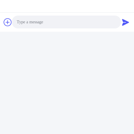
Photo
Video Call
Audio Call