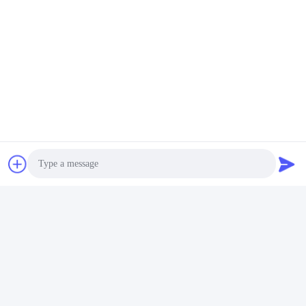
Tags:
accessori per motori di automobili
Photo
componenti del motore di un'auto
Video Call
Ricambi auto del motore
Audio Call