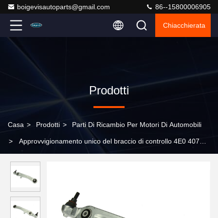
boigevisautoparts@gmail.com
86--15800006905
Chiacchierata
Prodotti
Casa
>
Prodotti
>
Parti Di Ricambio Per Motori Di Automobili
>
Approvvigionamento unico del braccio di controllo 4E0 407
151 L per A8 D3