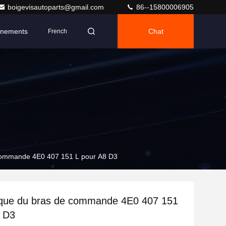
boigevisautoparts@gmail.com
86--15800006905
nements
Chat
French
commande 4E0 407 151 L pour A8 D3
ique du bras de commande 4E0 407 151
8 D3