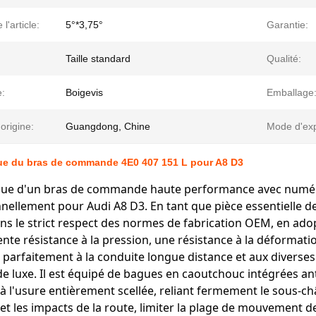
l'article:
5°*3,75°
Garantie:
Taille standard
Qualité:
:
Boigevis
Emballage
'origine:
Guangdong, Chine
Mode d'exp
ue du bras de commande 4E0 407 151 L pour A8 D3
que d'un bras de commande haute performance avec numér
nellement pour Audi A8 D3. En tant que pièce essentielle 
ns le strict respect des normes de fabrication OEM, en adop
ente résistance à la pression, une résistance à la déformat
 parfaitement à la conduite longue distance et aux diverse
de luxe. Il est équipé de bagues en caoutchouc intégrées anti
 à l'usure entièrement scellée, reliant fermement le sous-châ
 et les impacts de la route, limiter la plage de mouvement 