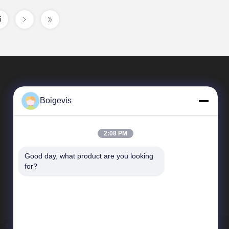
6
Boigevis
2:08 PM
Good day, what product are you looking 
Link Veloci
for?
Profilo Aziendale
Visita alla fabbrica
Controllo di qualità