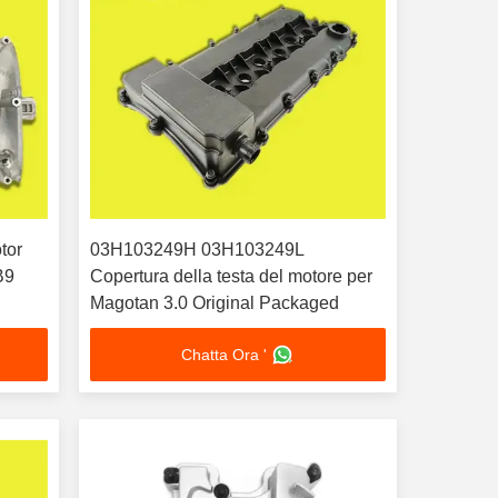
tor
03H103249H 03H103249L
B9
Copertura della testa del motore per
Magotan 3.0 Original Packaged
Chatta Ora '