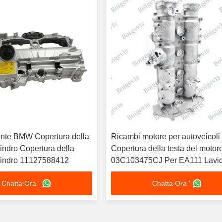
ente BMW Copertura della
Ricambi motore per autoveicoli
ilindro Copertura della
Copertura della testa del motor
cilindro 11127588412
03C103475CJ Per EA111 Lavid
Chatta Ora '
Chatta Ora '