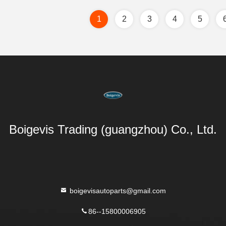
1
2
3
4
5
Boigevis Trading (guangzhou) Co., Ltd.
boigevisautoparts@gmail.com
86--15800006905