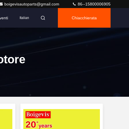
boigevisautoparts@gmail.com
86--15800006905
venti
Chiacchierata
Italian
otore