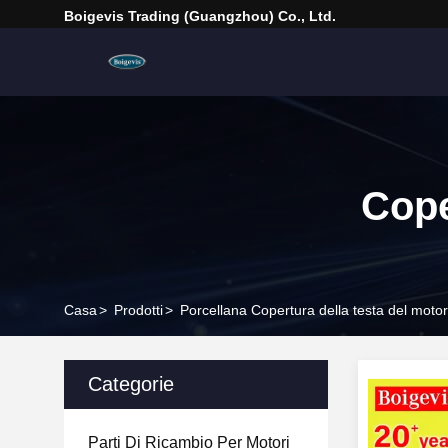
Boigevis Trading (guangzhou) Co., Ltd.
Cope
Casa
>
Prodotti
>
Porcellana Copertura della testa del moto
Categorie
Parti Di Ricambio Per Motori