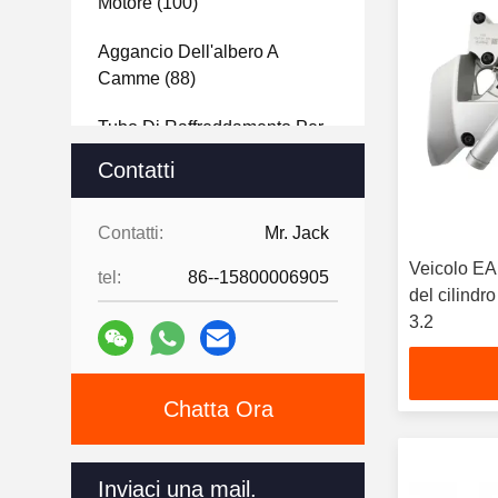
Motore
(100)
Aggancio Dell'albero A
Camme
(88)
Tubo Di Raffreddamento Per
Auto
(30)
Contatti
Coppa Dell'olio Motore
(13)
Contatti:
Mr. Jack
Turbocompressore Del Motore
Veicolo EA
tel:
86--15800006905
Dell'auto
(54)
del cilind
3.2
Corredo Della Guarnizione
Del Motore
(38)
Parti Di Pistoni Per Motori
(66)
Chatta Ora
Parti Del Sistema Di
Refrigerante
(109)
Inviaci una mail.