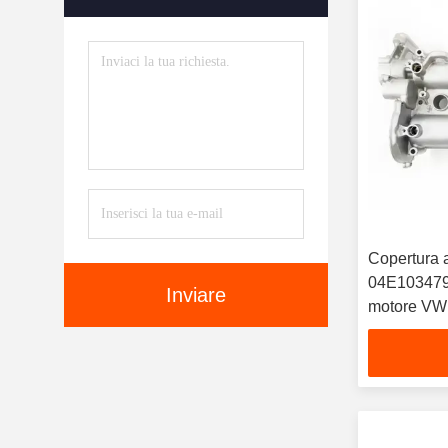
Blocco Cilindrico Del Motore
(53)
Parti Di Telaio Per Autoveicoli
(37)
Copertura a
04E103479J
Inviare
motore VW 