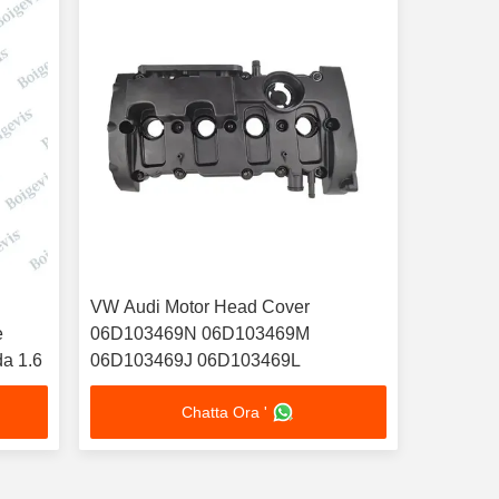
VW Audi Motor Head Cover
e
06D103469N 06D103469M
a 1.6
06D103469J 06D103469L
Chatta Ora '