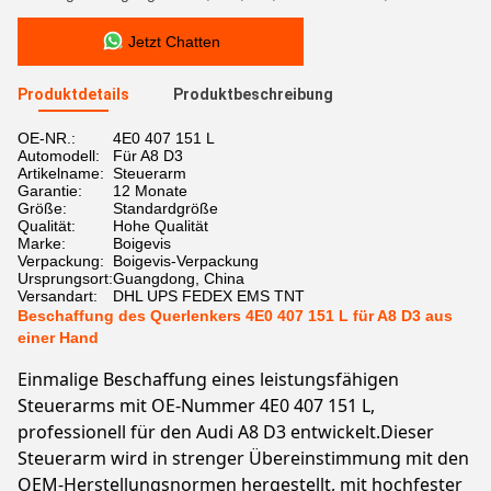
Jetzt Chatten
Produktdetails
Produktbeschreibung
OE-NR.:
4E0 407 151 L
Automodell:
Für A8 D3
Artikelname:
Steuerarm
Garantie:
12 Monate
Größe:
Standardgröße
Qualität:
Hohe Qualität
Marke:
Boigevis
Verpackung:
Boigevis-Verpackung
Ursprungsort:
Guangdong, China
Versandart:
DHL UPS FEDEX EMS TNT
Beschaffung des Querlenkers 4E0 407 151 L für A8 D3 aus
einer Hand
Einmalige Beschaffung eines leistungsfähigen
Steuerarms mit OE-Nummer 4E0 407 151 L,
professionell für den Audi A8 D3 entwickelt.Dieser
Steuerarm wird in strenger Übereinstimmung mit den
OEM-Herstellungsnormen hergestellt, mit hochfester