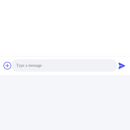
Tags:
Photo
Zubehör für Kraftfahrzeuge
Video Call
Fahrzeugmotorkomponenten
Maschinen-Autoteile
Audio Call