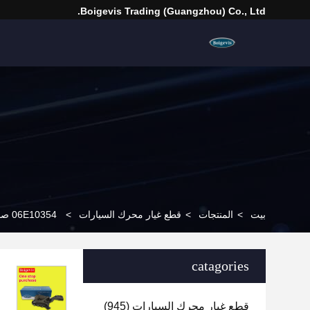
Boigevis Trading (guangzhou) Co., Ltd.
بيت
>
المنتجات
>
قطع غيار محرك السيارات
>
06E10354 صمام التنفيس لفصل الزيت لشركة أودي A6 A7 A8 Q7 3.0T
catagories
قطع غيار محرك السيارات
(945)