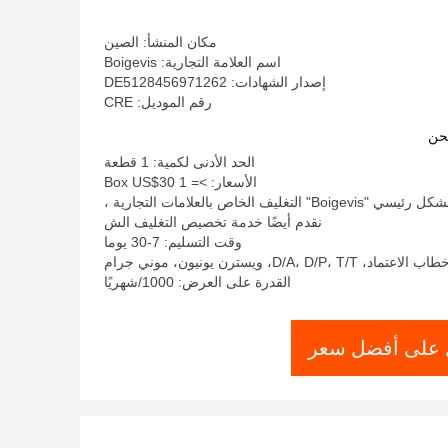
مكان المنشأ: الصين
اسم العلامة التجارية: Boigevis
إصدار الشهادات: DE5128456971262
رقم الموديل: CRE
حن
الحد الأدنى لكمية: 1 قطعة
الأسعار: >= 1 Box US$30
تفاصيل التغليف: بشكل رئيسي "Boigevis" التغليف الخاص بالعلامات التجارية ،
نقدم أيضًا خدمة تخصيص التغليف الش
وقت التسليم: 7-30 يوما
D/A، D/P، ويسترن يونيون، موني جرام
القدرة على العرض: 1000/شهريًا
على أفضل سعر