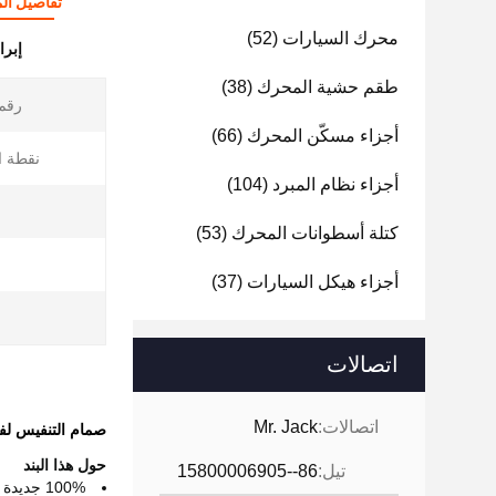
تفاصيل الم
محرك السيارات
(52)
إبرا
طقم حشية المحرك
(38)
رقم 
أجزاء مسكّن المحرك
(66)
نقطة ا
أجزاء نظام المبرد
(104)
كتلة أسطوانات المحرك
(53)
أجزاء هيكل السيارات
(37)
اتصالات
اتصالات:
Mr. Jack
صمام التنفيس لفصل الزيت لشركة 
حول هذا البند
تيل:
86--15800006905
100% جديدة وذات جودة عالية