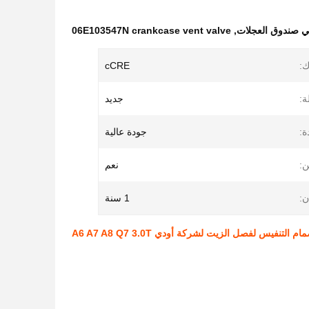
06E103547N crankcase vent valve
,
ك:
cCRE
ة:
جديد
ة:
جودة عالية
:
نعم
:
1 سنة