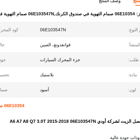
نتج
وصف المنتج
ز:
06E10354 صمام التهوية في صندوق الكرنك,06E103547N صمام التهوية في صندوق العجلات
النوع:
06E103547N
كود المحر
لمنشأ:
قوانغدونغ، الصين
حال
طلب:
جزء المحرك السيارات
جود
مادة:
بلاستيك
تحسين
لون:
أسود
ضمان
06E10354 صمام التنفيس لفصل الزيت لشركة أودي A6 A7 A8 Q7 3.0T
أودي A6 A7 A8 Q7 3.0T 2015-2018 06E103547N