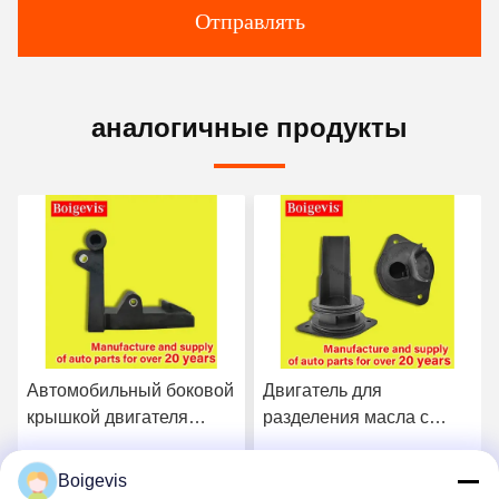
Отправлять
аналогичные продукты
Автомобильный боковой
Двигатель для
крышкой двигателя
разделения масла с
масло-водосепаратор
водой на коленчатом
двигателя автозапчасти
корпусе 03C103464D
Boigevis
у
Получить лучшую цену
Получить лучшую цену
03C103774 Для 16В 1.6
для VW Polo Jetta New