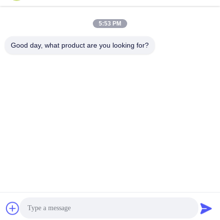
LaVida Bora
5:53 PM
Good day, what product are you looking for?
Boigevis Trading (guangzhou) Co., Ltd.
boigevisautoparts@gmail.com
86--15800006905
A012, Liyuan Plaza, Yongfu Road, район Юэсиу, город
Гуанчжоу, провинция Гуандун, Китай
Китай Хорошее качество Запчасти для автомобильных
двигателей Доставщик. 2023-2026 Boigevis Trading
(guangzhou) Co., Ltd. Все права защищены.