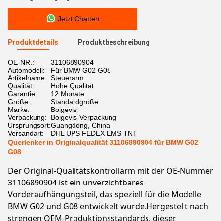
Jetzt Chatten
Produktdetails
Produktbeschreibung
OE-NR.:
31106890904
Automodell:
Für BMW G02 G08
Artikelname:
Steuerarm
Qualität:
Hohe Qualität
Garantie:
12 Monate
Größe:
Standardgröße
Marke:
Boigevis
Verpackung:
Boigevis-Verpackung
Ursprungsort:
Guangdong, China
Versandart:
DHL UPS FEDEX EMS TNT
Querlenker in Originalqualität 31106890904 für BMW G02
G08
Der Original-Qualitätskontrollarm mit der OE-Nummer
31106890904 ist ein unverzichtbares
Vorderaufhängungsteil, das speziell für die Modelle
BMW G02 und G08 entwickelt wurde.Hergestellt nach
strengen OEM-Produktionsstandards, dieser