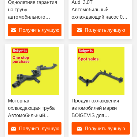
Однолетняя гарантия
Audi 3.0T
на трубу
Автомобильный
автомобильного
охлаждающий насос 06E
охладителя
121 045 AE Netural Box
Получить лучшую
Получить лучшую
06E121045AB для Audi
Packaged
A6L A8
цену
цену
Моторная
Продукт охлаждения
охлаждающая труба
автомобилей марки
Автомобильный
BOIGEVIS для
охлаждающий шланг
06E121045F Audi A8 3.0
Получить лучшую
Получить лучшую
06E121045E Для Audi
Standard