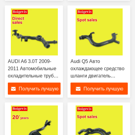
A6L
цену
цену
AUDI A6 3.0T 2009-
Audi Q5 Авто
2011 Автомобильные
охлаждающее средство
охладительные трубы
шланги двигатель
06E121045T Высокая
охлаждающее средство
Получить лучшую
Получить лучшую
производительность
трубы 06H 121 065 D
цену
цену