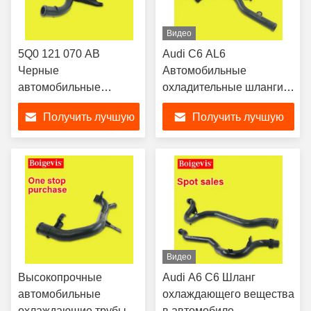
Видео
5Q0 121 070 AB
Audi C6 AL6
Черные
Автомобильные
автомобильные
охладительные шланги
холодильные шланги
Моторная охладительная
Получить лучшую
Получить лучшую
для Audi A1 Magotan
труба 06E121044N
цену
цену
Видео
Высокопрочные
Audi A6 C6 Шланг
автомобильные
охлаждающего вещества
охлаждающие трубы
в автомобиле