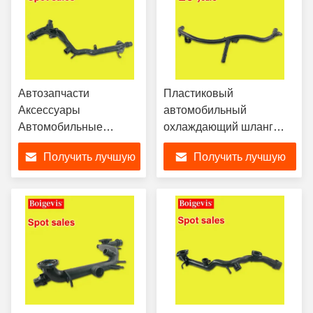
Автозапчасти
Пластиковый
Аксессуары
автомобильный
Автомобильные
охлаждающий шланг
охладительные трубы
04E121070AC VW
Получить лучшую
Получить лучшую
06E 121 045 BB Для
охлаждающий шланг
Audi VW 3.0
Новое состояние
цену
цену