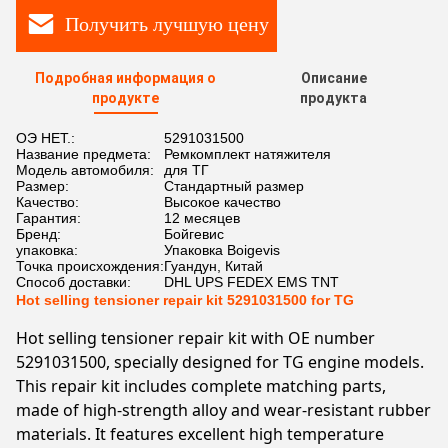
Получить лучшую цену
Подробная информация о
Описание
продукте
продукта
ОЭ НЕТ.:
5291031500
Название предмета:
Ремкомплект натяжителя
Модель автомобиля:
для ТГ
Размер:
Стандартный размер
Качество:
Высокое качество
Гарантия:
12 месяцев
Бренд:
Бойгевис
упаковка:
Упаковка Boigevis
Точка происхождения:
Гуандун, Китай
Способ доставки:
DHL UPS FEDEX EMS TNT
Hot selling tensioner repair kit 5291031500 for TG
Hot selling tensioner repair kit with OE number
5291031500, specially designed for TG engine models.
This repair kit includes complete matching parts,
made of high-strength alloy and wear-resistant rubber
materials. It features excellent high temperature