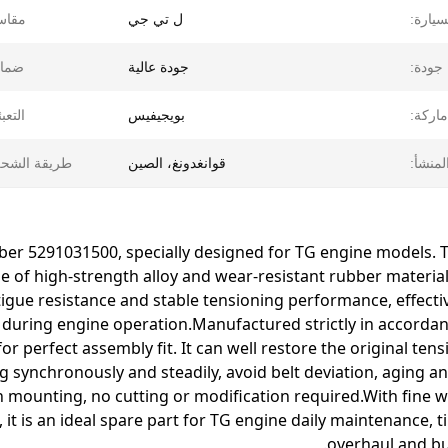
سيارة:
ل تي جي
مقاس
جودة:
جودة عالية
ضمان
ماركة:
بويجيفيس
التعبئ
لمنشأ:
قوانغدونغ، الصين
طريقة الشحن
ber 5291031500, specially designed for TG engine models. Th
of high-strength alloy and wear-resistant rubber materials
tigue resistance and stable tensioning performance, effecti
e during engine operation.Manufactured strictly in accord
 for perfect assembly fit. It can well restore the original tens
g synchronously and steadily, avoid belt deviation, aging 
ion mounting, no cutting or modification required.With fine
, it is an ideal spare part for TG engine daily maintenance, 
overhaul and bu