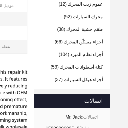
عموم زيت المحرك
(12)
موديل ال
محرك السيارات
(52)
طقم حشية المحرك
(38)
أجزاء مسكّن المحرك
(66)
نقطة ا
أجزاء نظام المبرد
(104)
كتلة أسطوانات المحرك
(53)
is repair kit
. It features
أجزاء هيكل السيارات
(37)
vely reducing
ance with OEM
ioning effect,
اتصالات
and premature
 workmanship,
اتصالات:
Mr. Jack
timing system
lk wholesale.