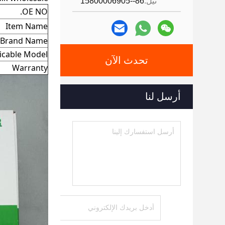
تيل:
86--15800006905
OE NO.
Item Name
Brand Name
icable Model
تحدث الآن
Warranty
أرسل لنا