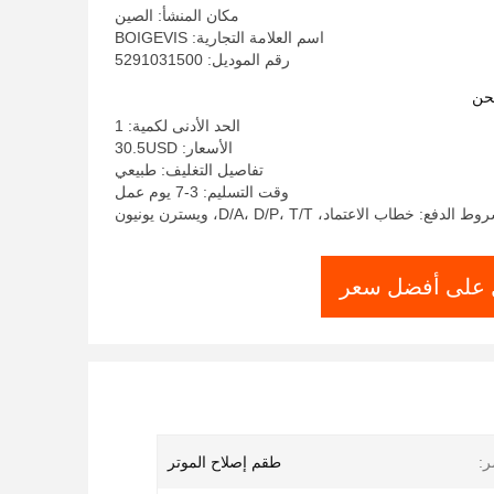
مكان المنشأ: الصين
اسم العلامة التجارية: BOIGEVIS
رقم الموديل: 5291031500
حن
الحد الأدنى لكمية: 1
الأسعار: 30.5USD
تفاصيل التغليف: طبيعي
وقت التسليم: 3-7 يوم عمل
ط الدفع: خطاب الاعتماد، D/A، D/P، T/T، ويسترن يونيون
على أفضل سعر
ر:
طقم إصلاح الموتر