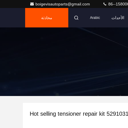
boigevisautoparts@gmail.com
86--15800
الأحداث
محادثة
Arabic
Hot selling tensioner repair kit 52910