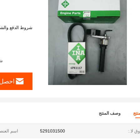
شروط الدفع والش
شرو
احصل 
نتج
وصف المنتج
ق لا.:
5291031500
اسم العنص