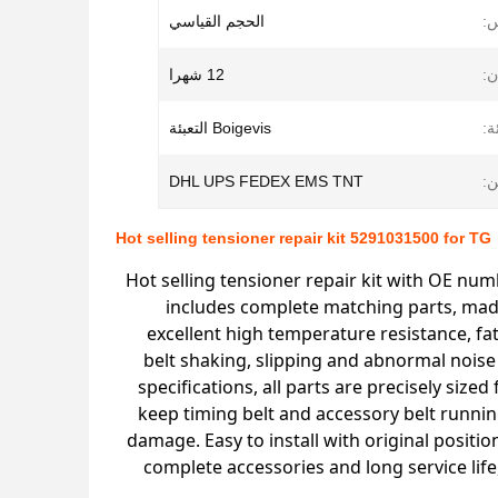
:
الحجم القياسي
:
12 شهرا
ة:
Boigevis التعبئة
:
DHL UPS FEDEX EMS TNT
Hot selling tensioner repair kit 5291031500 for TG
Hot selling tensioner repair kit with OE num
includes complete matching parts, made 
excellent high temperature resistance, fa
belt shaking, slipping and abnormal nois
specifications, all parts are precisely sized
keep timing belt and accessory belt runnin
damage. Easy to install with original posit
complete accessories and long service life