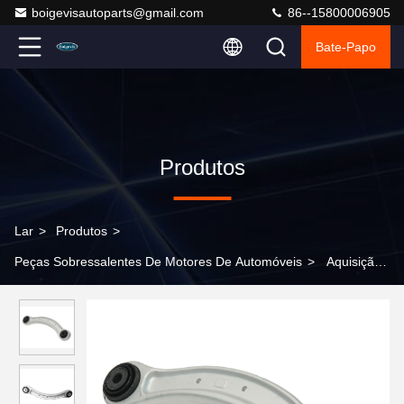
boigevisautoparts@gmail.com
86--15800006905
Bate-Papo
Produtos
Lar
>
Produtos
>
Peças Sobressalentes De Motores De Automóveis
>
Aquisição
completa do braço de controle 4M0407151H para FAW-Audi Q7