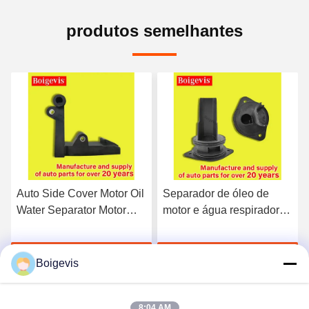
produtos semelhantes
Auto Side Cover Motor Oil
Separador de óleo de
Water Separator Motor
motor e água respirador
Auto Parts 03C103774
03C103464D para VW
Para 16V 1.6
Polo Jetta Nova LaVida
Falem Agora.
Falem Agora.
Bora
Boigevis
8:04 AM