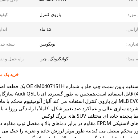
 مورد:
بازوی کنترل
کیفی
رانتی:
12 ماه
انداز
تجاری:
بویگویس
بسته بند
 مبدا:
گوانگدونگ، چین
راه حمل و نق
خرید یک مرحله ای ب
شرده سازی عالی و عملکرد ضد تغییر شکل، کاملاً با رانندگی روزانه
ده جاده ای مختلف SUV های بزرگ لوکس.
مجهز به بشین های لاستیکی EPDM مقاوم در برابر دماهای بالا و م
ر محکم متصل می کند،به طور موثر لرزش جاده و ضربه را خنک می کند،