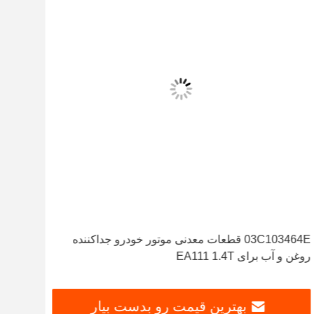
03C103464E قطعات معدنی موتور خودرو جداکننده
روغن و آب برای EA111 1.4T
آئودی  Q7 3.0T 06E103547N
بهترین قیمت رو بدست بیار