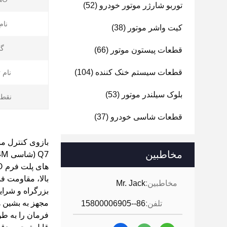
توربو شارژر موتور خودرو
(52)
نام
کیت واشر موتور
(38)
گا
قطعات پیستون موتور
(66)
قطعات سیستم خنک کننده
(104)
نام 
بلوک سیلندر موتور
(53)
نقطه
قطعات شاسی خودرو
(37)
مخاطبین
بالا، مقاومت ف
مخاطبین:
Mr. Jack
بزرگراه و شرایط پیچی
تلفن:
86--15800006905
فرمان را به طو