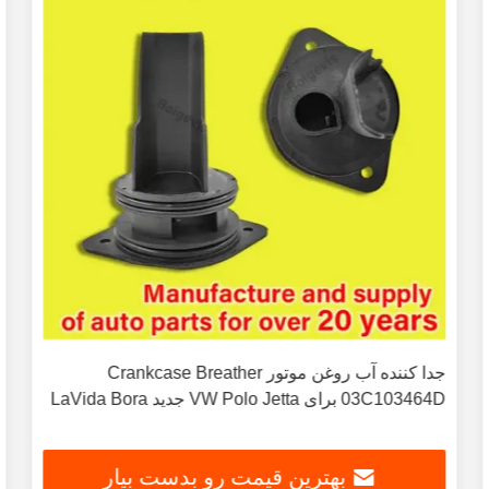
جدا کننده آب روغن موتور Crankcase Breather
03C103464D برای VW Polo Jetta جدید LaVida Bora
بهترین قیمت رو بدست بیار