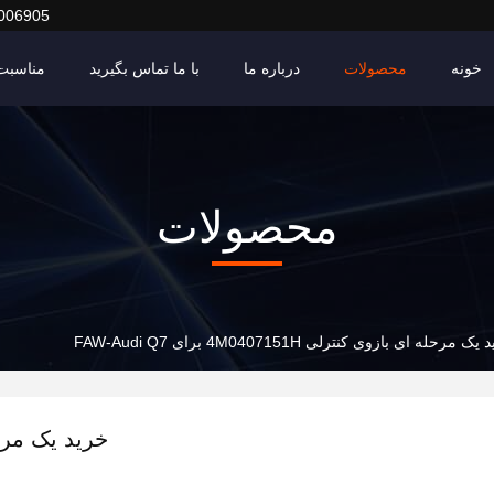
006905
خونه
محصولات
درباره ما
با ما تماس بگیرید
مناسبت 
محصولات
ک مرحله ای بازوی کنترلی 4M0407151H برای FAW-Audi Q7