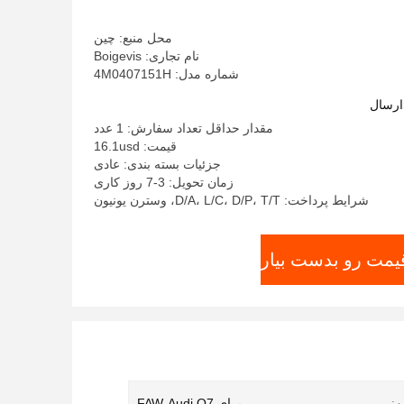
محل منبع: چین
نام تجاری: Boigevis
شماره مدل: 4M0407151H
ارسال
مقدار حداقل تعداد سفارش: 1 عدد
قیمت: 16.1usd
جزئیات بسته بندی: عادی
زمان تحویل: 3-7 روز کاری
شرایط پرداخت: D/A، L/C، D/P، T/T، وسترن یونیون
قیمت رو بدست بیار
:
برای FAW-Audi Q7