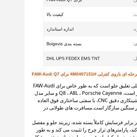
ت:
کیفیت بالا
ه:
اندازه استاندارد
ی:
بسته بندی Boigevis
ل:
DHL UPS FEDEX EMS TNT
ازوی کنترلی 4M0407151H برای FAW-Audi Q7
بازوی کنترل مستقیم پایین سمت چپ جلو با شماره OE 4M0407151H یک قطعه اصلی تعلیق جلو است که به طور خاص برای FAW-Audi
Q7 (شاسی 4M) قابل استفاده است.همچنین به طور گسترده ای با Audi Q5L سازگار است، Q8 ، A8L ، Porsche Cayenne و سایر مدل
های پلت فرم MLB EVO.این بازوی کنترل استفاده می کند آلیاژ آلومینیوم محکم با ماشینکاری دقیق CNC، با سفتی ساختاری فوق العاده
 بار سنگین سازگار است.مسافرت های طولانی در
فصل توپ مقاوم در برابر فرسایش کاملاً بسته شده، زیربند جلو و مفصل
 پارامترهای تراز چرخ را تثبیت می کند و به طور