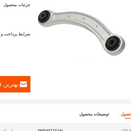
جزئیات محصول
شرایط پرداخت و 
بهترین 
حصول
توضیحات محصول
OE N
4M0407151H
مدل ماشین