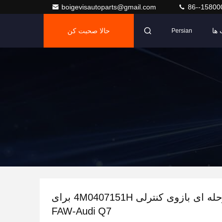
boigevisautoparts@gmail.com
86--15800
ها
حالا صحبت کن
Persian
خرید یک مرحله ای بازوی کنترلی 4M0407151H برای
FAW-Audi Q7