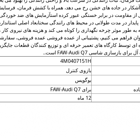
 فرمان، ثبات رانندگی در سرعت بالا و راحتی رانندگی را بهبود می 
 آشکار در جاده های خشن رخ می دهد، همراه با کشش فرمان، فرسایش 
 از مقاومت در برابر خستگی عبور کرده استآزمایش های ضد خوردگی چر
ایدار در مدت طولانی در محیط های رانندگی سختابعاد اصلی استاندار
که به طور موثر چرخه نگهداری را کوتاه می کند و هزینه های نیروی کا
وان فراهم می کنیم، پشتیبانی از عمده فروشی عمده فروشی، سفارش
 ای توسط کارگاه های تعمیر حرفه ای و توزیع کنندگان قطعات جایگ
ای بازسازی شاسی FAW-Audi Q7 است..
4M0407151H
بازوی کنترل
بوگویس
ده
برای FAW-Audi Q7
12 ماه