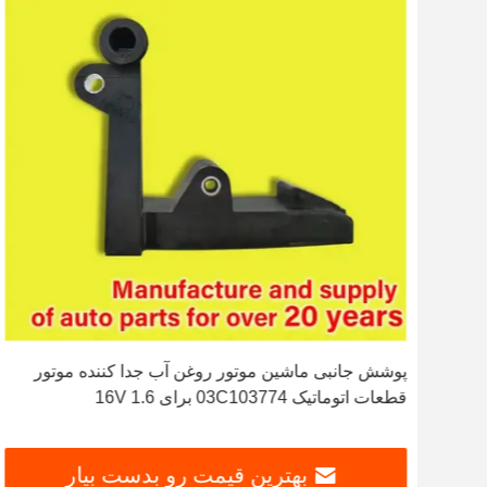
ه
پوشش جانبی ماشین موتور روغن آب جدا کننده موتور
قطعات اتوماتیک 03C103774 برای 16V 1.6
بهترین قیمت رو بدست بیار