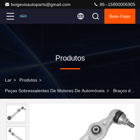
boigevisautoparts@gmail.com
86--15800006905
Bate-Papo
Produtos
Lar
>
Produtos
>
Peças Sobressalentes De Motores De Automóveis
>
Braços de
controle de compras únicos 2223300107 para W222