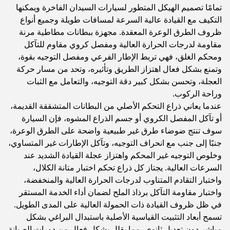
تمامًا تصميم الهيكل المتطور لسيارات السيدان الفاخرة ويمكنها
التكيف مع القيادة عالية السرعة لمسافات طويلة وجميع أنواع
ظروف الطرق الوعرة المعقدة. مجهزة ببطانات مطاطية مرنة
مقاومة لدرجات الحرارة العالية ومفصل كروي مقاوم للتآكل
ومحكم الغلق، فهي تربط الإطار الفرعي ومفصل التوجيه بقوة،
وتمنع بشكل فعال اهتزاز الطريق وتأثيره، وتحد من مسار حركة
العجلة، وتحسن بشكل كبير دقة التوجيه، والتعامل مع الثبات
وراحة الركوب.
عندما يعاني ذراع التحكم الأصلي من البطانات المتشققة القديمة،
أو تآكل المفصل الكروي أو جسم الذراع المشوه، فإن السيارة
سوف تنتج ضوضاء طرق غير طبيعية واضحة على الطرق الوعرة،
جنبًا إلى جنب مع انحراف التوجيه، وتآكل الإطارات غير المتساوي،
وخلوص التوجيه غير المحكم واهتزاز عجلة القيادة الشديد عند
السرعات العالية. يجتاز كل ذراع تحكم اختبار متانة الكلال،
واختبار التقادم المتناوب لدرجات الحرارة العالية والمنخفضة،
واختبار مقاومة التآكل برذاذ الملح لضمان أداء الخدمة المستقر
في ظل ظروف القيادة ذات الحمولة العالية على المدى الطويل.
تسمح أبعاد التثبيت القياسية الأصلية باستبدال البراغي بشكل
مباشر دون تعديل ثانوي، مما يقلل بشكل فعال من دورات الصيانة