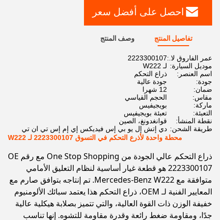
احصل على أفضل سعر
تفاصيل المنتج
وصف المنتج
عمر الفاروق لا.:
2223300107
موديل السيارة:
لـ W222
اسم العنصر:
ذراع التحكم
جودة:
جودة عالية
ضمان:
12 شهرا
مقاس:
الحجم القياسي
ماركة:
بويجيفيس
التعبئة:
تعبئة بويجيفيس
نقطة المنشأ:
قوانغدونغ، الصين
طريقة الشحن:
دي إتش إل يو بي إس فيديكس إي إم إس تي ان تي
محطة واحدة لأذرع التحكم في التسوق 2223300107 لـ W222
ذراع التحكم عالي الجودة من One Stop Shopping مع رقم OE
2223300107 هو قطعة غيار أساسية لنظام التعليق الأمامي
متوافقة مع Mercedes-Benz W222. تم إنتاجه بتوافق صارم مع
المعايير الفنية لـ OEM، ذراع التحكم هذا يعتمد سبائك الألومنيوم
خفيفة الوزن ذات القوة العالية، والتي تتميز بصلابة هيكلية عالية
جدًا، ومقاومة ضغط رائعة وقدرة مقاومة للتشوه. إنها تناسب