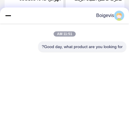
المحرك قطع غيار
لشركة فولكسفاغن بولو جيتا
03C103774 لـ 16V 1.6
الجديدة لافيدا بورا
Boigevis
احصل على أفضل سعر
احصل على أفضل سعر
11:51 AM
Good day, what product are you looking for?
Boigevis Trading (guangzhou) Co., Ltd.
boigevisautoparts@gmail.com
86--15800006905
A012 ، Liyuan Plaza ، Yongfu Road ، منطقة Yuexiu ، مدينة
Guangzhou ، مقاطعة Guangdong ، الصين