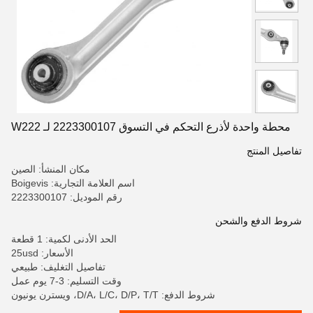
محطة واحدة لأذرع التحكم في التسوق 2223300107 لـ W222
تفاصيل المنتج
مكان المنشأ: الصين
اسم العلامة التجارية: Boigevis
رقم الموديل: 2223300107
شروط الدفع والشحن
الحد الأدنى لكمية: 1 قطعة
الأسعار: 25usd
تفاصيل التغليف: طبيعي
وقت التسليم: 3-7 يوم عمل
شروط الدفع: D/A، L/C، D/P، T/T، ويسترن يونيون