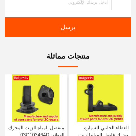
يرسل
منتجات مماثلة
الغطاء الجانبي للسيارة
منفصل المياه للزيت المحرك
محرك فاصل المياه الزيت
الهوائي 03C103464D