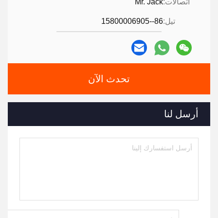
اتصالات:
Mr. Jack
تيل:
86--15800006905
تحدث الآن
أرسل لنا