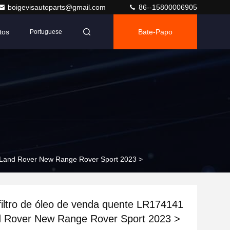
boigevisautoparts@gmail.com
86--15800006905
tos
Bate-Papo
Portuguese
a Land Rover New Range Rover Sport 2023 >
filtro de óleo de venda quente LR174141
d Rover New Range Rover Sport 2023 >