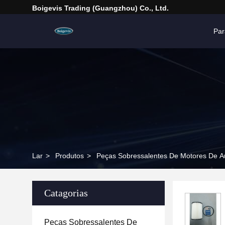
Boigevis Trading (guangzhou) Co., Ltd.
Par
Lar
>
Produtos
>
Peças Sobressalentes De Motores De A
Catagorias
Peças Sobressalentes De