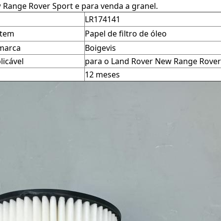
Range Rover Sport e para venda a granel.
LR174141
item
Papel de filtro de óleo
marca
Boigevis
licável
para o Land Rover New Range Rover
12 meses