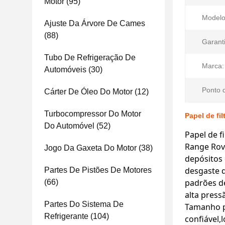
Motor
(95)
Modelo
Ajuste Da Árvore De Cames
(88)
Garanti
Tubo De Refrigeração De
Marca:
Automóveis
(30)
Ponto 
Cárter De Óleo Do Motor
(12)
Turbocompressor Do Motor
Papel de fi
Do Automóvel
(52)
Papel de 
Range Rove
Jogo Da Gaxeta Do Motor
(38)
depósitos 
desgaste d
Partes De Pistões De Motores
padrões d
(66)
alta press
Partes Do Sistema De
Tamanho p
Refrigerante
(104)
confiável,