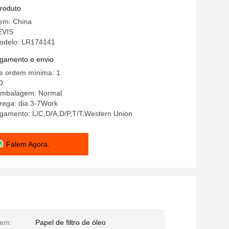
produto
gem: China
EVIS
odelo: LR174141
gamento e envio
e ordem mínima: 1
D
embalagem: Normal
rega: dia 3-7Work
gamento: L/C,D/A,D/P,T/T,Western Union
Falem Agora.
tem:
Papel de filtro de óleo