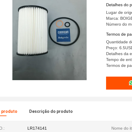
Detalhes do 
Lugar de ori
Marca: BOIG
Número do m
Termos de pa
Quantidade d
Preço: 6.5US
Detalhes da 
Tempo de ent
Termos de pa
o produto
Descrição do produto
O.:
LR174141
Nome do i