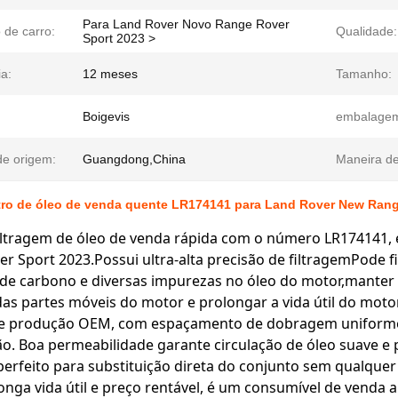
Para Land Rover Novo Range Rover
 de carro:
Qualidade:
Sport 2023 >
a:
12 meses
Tamanho:
Boigevis
embalage
de origem:
Guangdong,China
Maneira de
ltro de óleo de venda quente LR174141 para Land Rover New Rang
filtragem de óleo de venda rápida com o número LR174141
r Sport 2023.Possui ultra-alta precisão de filtragemPode fi
de carbono e diversas impurezas no óleo do motor,manter o
as partes móveis do motor e prolongar a vida útil do mot
e produção OEM, com espaçamento de dobragem uniforme,es
ão. Boa permeabilidade garante circulação de óleo suave e 
erfeito para substituição direta do conjunto sem qualqu
longa vida útil e preço rentável, é um consumível de venda