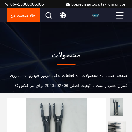
86--15800006905
boigevisautoparts@gmail.com
حالا صحبت کن
محصولات
صفحه اصلی
>
محصولات
>
قطعات یدکی موتور خودرو
>
بازوی
کنترل عقب راست با کیفیت اصلی 2043502706 برای بنز کلاس C