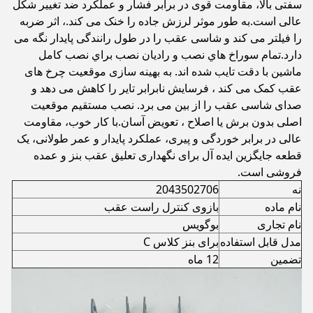
سفتی بالا، مقاومت قوی در برابر فشار و عملکرد ضد تغییر شکل
عالی است.به طور موثر لرزش جاده را خنک می کند.، اثر ضربه
را فیلتر می کند و شاسی عقب را در طول رانندگی پایدار نگه می
دارد.تمام سوراخ هاي نصب و راديان نصب براي نصب کامل
ماشين با دقت تايب شده اند. به بهینه سازی موقعیت چرخ های
عقب کمک می کند ، فرسایش نابرابر تایر را کاهش می دهد و
صدای شاسی عقب را از بین می برد. نصب مستقیم موقعیت
اصلی بدون برش یا اصلاح ، تعویض آسان.با کار خوب، مقاومت
عالی در برابر خوردگی و پیری، عملکرد پایدار و عمر طولانی، یک
قطعه جایگزین ایده آل برای نگهداری تعلیق عقب بنز و عمده
فروشی است.
نه
2043502706
نام ماده
بازوی کنترل راست عقب
نام تجاری
بوگویس
مدل قابل استفاده
برای بنز کلاس C
تضمین
12 ماه