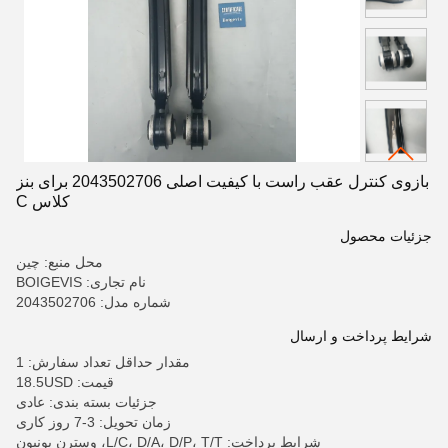
بازوی کنترل عقب راست با کیفیت اصلی 2043502706 برای بنز
کلاس C
جزئیات محصول
محل منبع: چین
نام تجاری: BOIGEVIS
شماره مدل: 2043502706
شرایط پرداخت و ارسال
مقدار حداقل تعداد سفارش: 1
قیمت: 18.5USD
جزئیات بسته بندی: عادی
زمان تحویل: 3-7 روز کاری
شرایط پرداخت: L/C، D/A، D/P، T/T، وسترن یونیون