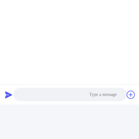
Tags:
لوازم جانبی موتور خودرو,اجزای موتور خودرو,قطعات خودرو
موتور
engine auto parts
car engine components
مخاطبین
مخاطبین:
Mr. Jack
تلفن:
86--15800006905
Photo