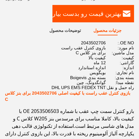
بهترین قیمت رو بدست بیار
جزئیات محصول
توضیحات محصول
2043502706
OE NO.:
نام مورد:
بازوی کنترل عقب راست
مدل ماشین:
برای بنز کلاس C
کیفیت:
کیفیت بالا
گارانتی:
12 ماه
اندازه:
اندازه استاندارد
نام تجاری:
بویگویس
بسته بندی:
بسته بندی Boigevis
نقطه مبدا:
گوانگدونگ، چین
راه حمل و نقل:
DHL UPS EMS FEDEX TNT
بازوی کنترل عقب راست با کیفیت اصلی 2043502706 برای بنز کلاس
C
بازو کنترل سمت چپ عقب با شماره OE 2053506503 با
کیفیت بالا، کاملا مناسب برای مرسدس بنز W205 کلاس C و
مدل های شاسی مرتبط است.استفاده از تکنولوژی قالب دهی
یکپارچه آلیاژ آلومینیوم ریخته با قدرت بالا، این بازوی کنترل دارای