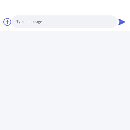
Jetzt Chatten
Mailen Sie uns.
Photo
Video Call
Audio Call
Schicken