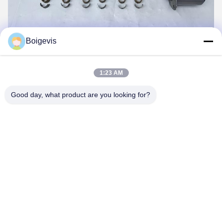
Boigevis
Tags:
Zubehör für Kraftfahrzeuge
1:23 AM
Fahrzeugmotorkomponenten
Maschinen-Autoteile
Good day, what product are you looking for?
Kontakte
Kontakte:
Mr. Jack
Telefone:
86--15800006905