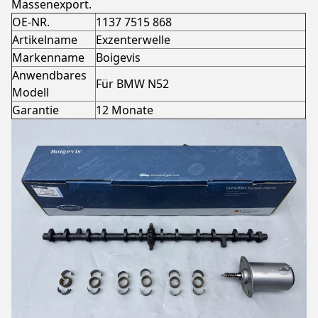
Massenexport.
OE-NR.
1137 7515 868
Artikelname
Exzenterwelle
Markenname
Boigevis
Anwendbares
Für BMW N52
Modell
Garantie
12 Monate