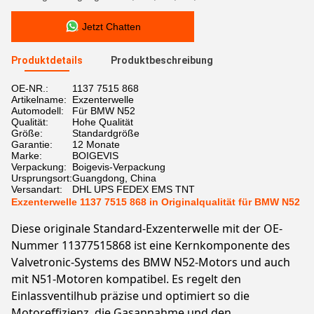
Jetzt Chatten
Produktdetails
Produktbeschreibung
OE-NR.:
1137 7515 868
Artikelname:
Exzenterwelle
Automodell:
Für BMW N52
Qualität:
Hohe Qualität
Größe:
Standardgröße
Garantie:
12 Monate
Marke:
BOIGEVIS
Verpackung:
Boigevis-Verpackung
Ursprungsort:
Guangdong, China
Versandart:
DHL UPS FEDEX EMS TNT
Exzenterwelle 1137 7515 868 in Originalqualität für BMW N52
Diese originale Standard-Exzenterwelle mit der OE-
Nummer 11377515868 ist eine Kernkomponente des
Valvetronic-Systems des BMW N52-Motors und auch
mit N51-Motoren kompatibel. Es regelt den
Einlassventilhub präzise und optimiert so die
Motoreffizienz, die Gasannahme und den