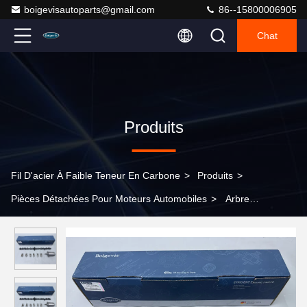
boigevisautoparts@gmail.com
86--15800006905
Chat
Produits
Fil D'acier À Faible Teneur En Carbone
>
Produits
>
Pièces Détachées Pour Moteurs Automobiles
>
Arbre
excentrique de qualité d'origine 1137 7515 868 pour BMW N52