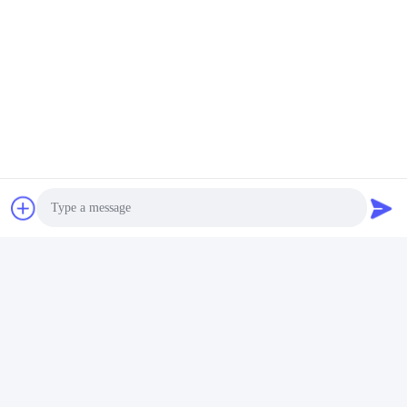
Contacts:
Mr. Jack
Télégramme:
86--15800006905
Parlez Maintenant.
Envoyez-nous un courriel.
Photo
Video Call
Audio Call