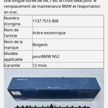
une longue durée de vie, c'est le choix idéal pour le
remplacement de maintenance BMW et l'exportation
en vrac.
Numéro
1137 7515 868
d'origine.
Nom de
Arbre excentrique
l'article
Nom de la
Boigevis
marque
Modèle
pourBMW N52
applicable
Garantie
12 mois