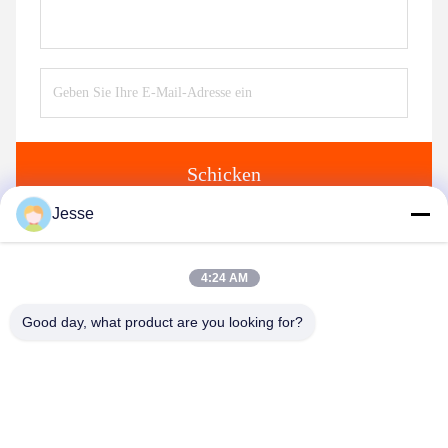
Schicken
Jesse
Ähnliche Produkte
4:24 AM
Good day, what product are you looking for?