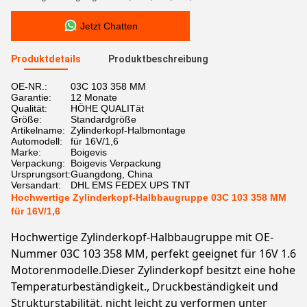
Jetzt Chatten
Produktdetails
Produktbeschreibung
OE-NR.:
03C 103 358 MM
Garantie:
12 Monate
Qualität:
HÖHE QUALITät
Größe:
Standardgröße
Artikelname:
Zylinderkopf-Halbmontage
Automodell:
für 16V/1,6
Marke:
Boigevis
Verpackung:
Boigevis Verpackung
Ursprungsort:
Guangdong, China
Versandart:
DHL EMS FEDEX UPS TNT
Hochwertige Zylinderkopf-Halbbaugruppe 03C 103 358 MM
für 16V/1,6
Hochwertige Zylinderkopf-Halbbaugruppe mit OE-
Nummer 03C 103 358 MM, perfekt geeignet für 16V 1.6
Motorenmodelle.Dieser Zylinderkopf besitzt eine hohe
Temperaturbeständigkeit., Druckbeständigkeit und
Strukturstabilität, nicht leicht zu verformen unter