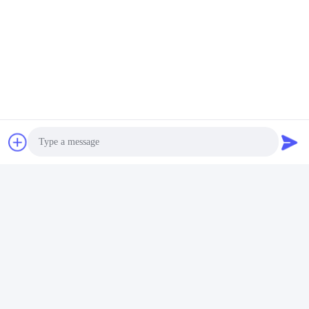
Fahrzeugseitenabdeckung
Motoröl-Wasserseparator
Motoröl-Wasser-
Kurbelraum Atemzug
Trennseparator Motor-
03C103464D für VW Polo
Autoteile 03C103774 für
Jetta Neue LaVida Bora
Jetzt Chatten
Jetzt Chatten
16V 1.6
Boigevis Trading (guangzhou) Co., Ltd.
Photo
boigevisautoparts@gmail.com
Video Call
86--15800006905
Audio Call
A012, Liyuan Plaza, Yongfu Road, Bezirk Yuexiu, Stadt
Guangzhou, Provinz Guangdong, China