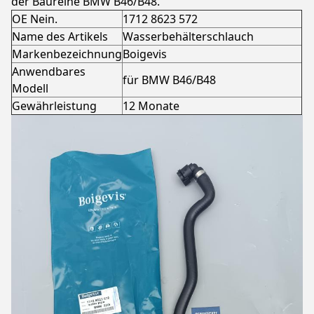
der Baureihe BMW B46/B48.
OE Nein.
1712 8623 572
Name des Artikels
Wasserbehälterschlauch
Markenbezeichnung
Boigevis
Anwendbares
für BMW B46/B48
Modell
Gewährleistung
12 Monate