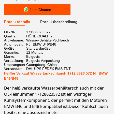
Jetzt Chatten
Produktdetails
Produktbeschreibung
OE-NR.:
1712 8623 572
Qualität:
HÖHE QUALITät
Artikelname:
Wasser-Behälter-Schlauch
Automodell:
Für BMW B46/B48
Größe:
Standardgröße
Garantie:
12 Monate
Marke:
Boigevis
Verpackung:
Boigevis Verpackung
Ursprungsort:
Guangdong, China
Versandart:
DHL UPS FEDEX EMS TNT
Heißer Verkauf Wassertankschlauch 1712 8623 572 für BMW
B46/B48
Der heiß verkaufte Wasserbehälterschlauch mit der
OE-Teilnummer 17128623572 ist ein wichtiger
Kühlsystemkomponent, der perfekt mit den Motoren
BMW B46 und B48 kompatibel ist.Dieser Kühlschlauch
besitzt eine ausgezeichnete