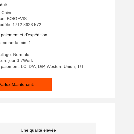
duit
: Chine
ue: BOIGEVIS
dèle: 1712 8623 572
 paiement et d'expédition
commande min: 1
allage: Normale
ison: jour 3-7Work
 paiement: LC, D/A, D/P, Western Union, T/T
Parlez Maintenant.
Une qualité élevée