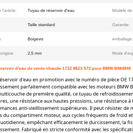
l'article:
Tuyau de réservoir d'eau
Modèle de 
Taille standard
Garantie:
:
Boigevis
emballage:
'origine:
2,5 mm
Mode d'exp
éservoir d'eau de vente chaude 1712 8623 572 pour BMW B46/B48
réservoir d'eau en promotion avec le numéro de pièce OE 
dissement parfaitement compatible avec les moteurs BMW 
ulticouche de première qualité, ce tuyau de refroidisseme
es, une résistance aux hautes pressions, une résistance à l
mances anti-vieillissement supérieures. Il peut résister de
 du compartiment moteur, aux cycles fréquents de froid et 
uotidienne, empêchant efficacement le durcissement, la fissu
issement. Fabriqué en stricte conformité avec les spécific