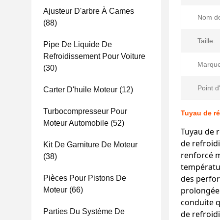
Ajusteur D'arbre À Cames
Nom de 
(88)
Taille:
Pipe De Liquide De
Refroidissement Pour Voiture
Marque
(30)
Point d
Carter D'huile Moteur
(12)
Turbocompresseur Pour
Tuyau de r
Moteur Automobile
(52)
Tuyau de 
de refroi
Kit De Garniture De Moteur
renforcé m
(38)
températur
des perfor
Pièces Pour Pistons De
prolongées
Moteur
(66)
conduite q
Parties Du Système De
de refroid