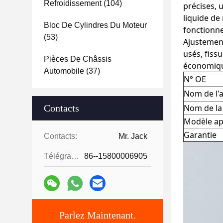
Refroidissement
(104)
précises, 
liquide de
Bloc De Cylindres Du Moteur
fonctionne
(53)
Ajustement
usés, fissu
Pièces De Châssis
économique
Automobile
(37)
N° OE
Nom de l'a
Contacts
Nom de l
Modèle ap
Garantie
Contacts:
Mr. Jack
Télégramme:
86--15800006905
Parlez Maintenant.