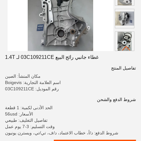
غطاء جانبي رائج البيع 03C109211CE لـ 1.4T
تفاصيل المنتج
مكان المنشأ: الصين
اسم العلامة التجارية: Boigevis
رقم الموديل: 03C109211CE
شروط الدفع والشحن
الحد الأدنى لكمية: 1 قطعة
الأسعار: 56usd
تفاصيل التغليف: طبيعي
وقت التسليم: 3-7 يوم عمل
شروط الدفع: د/أ، خطاب الاعتماد، د/ف، تي/تي، ويسترن يونيون