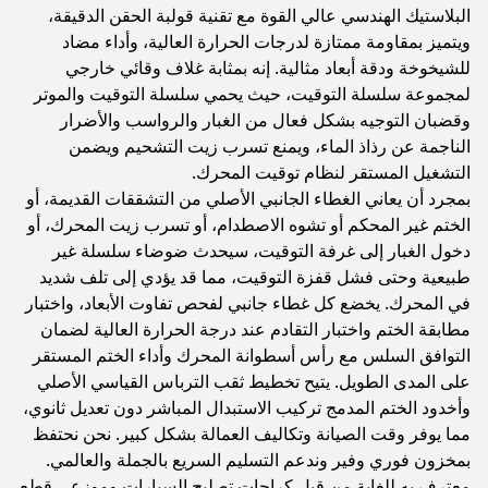
البلاستيك الهندسي عالي القوة مع تقنية قولبة الحقن الدقيقة،
ويتميز بمقاومة ممتازة لدرجات الحرارة العالية، وأداء مضاد
للشيخوخة ودقة أبعاد مثالية. إنه بمثابة غلاف وقائي خارجي
لمجموعة سلسلة التوقيت، حيث يحمي سلسلة التوقيت والموتر
وقضبان التوجيه بشكل فعال من الغبار والرواسب والأضرار
الناجمة عن رذاذ الماء، ويمنع تسرب زيت التشحيم ويضمن
التشغيل المستقر لنظام توقيت المحرك.
بمجرد أن يعاني الغطاء الجانبي الأصلي من التشققات القديمة، أو
الختم غير المحكم أو تشوه الاصطدام، أو تسرب زيت المحرك، أو
دخول الغبار إلى غرفة التوقيت، سيحدث ضوضاء سلسلة غير
طبيعية وحتى فشل قفزة التوقيت، مما قد يؤدي إلى تلف شديد
في المحرك. يخضع كل غطاء جانبي لفحص تفاوت الأبعاد، واختبار
مطابقة الختم واختبار التقادم عند درجة الحرارة العالية لضمان
التوافق السلس مع رأس أسطوانة المحرك وأداء الختم المستقر
على المدى الطويل. يتيح تخطيط ثقب الترباس القياسي الأصلي
وأخدود الختم المدمج تركيب الاستبدال المباشر دون تعديل ثانوي،
مما يوفر وقت الصيانة وتكاليف العمالة بشكل كبير. نحن نحتفظ
بمخزون فوري وفير وندعم التسليم السريع بالجملة والعالمي.
معترف به للغاية من قبل كراجات تصليح السيارات وموزعي قطع