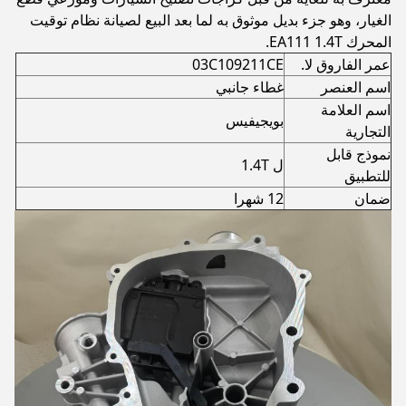
الغيار، وهو جزء بديل موثوق به لما بعد البيع لصيانة نظام توقيت
المحرك EA111 1.4T.
عمر الفاروق لا.
03C109211CE
اسم العنصر
غطاء جانبي
اسم العلامة
بويجيفيس
التجارية
نموذج قابل
ل 1.4T
للتطبيق
ضمان
12 شهرا