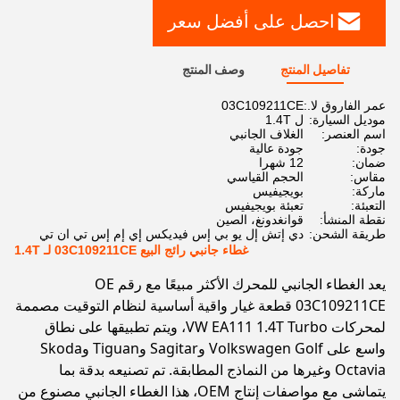
احصل على أفضل سعر
تفاصيل المنتج
وصف المنتج
عمر الفاروق لا.:
03C109211CE
موديل السيارة:
ل 1.4T
اسم العنصر:
الغلاف الجانبي
جودة:
جودة عالية
ضمان:
12 شهرا
مقاس:
الحجم القياسي
ماركة:
بويجيفيس
التعبئة:
تعبئة بويجيفيس
نقطة المنشأ:
قوانغدونغ، الصين
طريقة الشحن:
دي إتش إل يو بي إس فيديكس إي إم إس تي ان تي
غطاء جانبي رائج البيع 03C109211CE لـ 1.4T
يعد الغطاء الجانبي للمحرك الأكثر مبيعًا مع رقم OE
03C109211CE قطعة غيار واقية أساسية لنظام التوقيت مصممة
لمحركات VW EA111 1.4T Turbo، ويتم تطبيقها على نطاق
واسع على Volkswagen Golf وSagitar وTiguan وSkoda
Octavia وغيرها من النماذج المطابقة. تم تصنيعه بدقة بما
يتماشى مع مواصفات إنتاج OEM، هذا الغطاء الجانبي مصنوع من