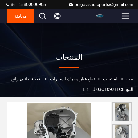
86--15800006905
boigevisautoparts@gmail.com
محادثة
المنتجات
بيت
>
المنتجات
>
قطع غيار محرك السيارات
>
غطاء جانبي رائج
البيع 03C109211CE لـ 1.4T