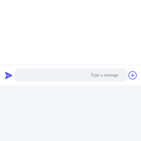
Photo
Video Call
Audio Call