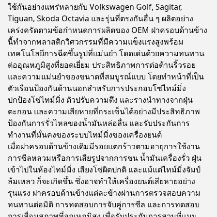
ใช้กันอย่างแพร่หลายกับ Volkswagen Golf, Sagitar,
Tiguan, Skoda Octavia และรุ่นที่ตรงกันอื่น ๆ ผลิตอย่าง
เคร่งครัดตามข้อกำหนดการผลิตของ OEM ฝาครอบด้านข้าง
นี้ทำจากพลาสติกวิศวกรรมที่มีความแข็งแรงสูงพร้อม
เทคโนโลยีการฉีดขึ้นรูปที่แม่นยำ โดดเด่นด้วยความทนทาน
ต่ออุณหภูมิสูงที่ยอดเยี่ยม ประสิทธิภาพการต่อต้านริ้วรอย
และความแม่นยำของขนาดที่สมบูรณ์แบบ โดยทำหน้าที่เป็น
ตัวเรือนป้องกันด้านนอกสำหรับการประกอบโซ่ไทม์มิ่ง
ปกป้องโซ่ไทม์มิ่ง ตัวปรับความตึง และรางนำทางจากฝุ่น
ตะกอน และความเสียหายที่กระเซ็นได้อย่างมีประสิทธิภาพ
ป้องกันการรั่วไหลของน้ำมันหล่อลื่น และรับประกันการ
ทำงานที่มั่นคงของระบบไทม์มิ่งของเครื่องยนต์
เมื่อฝาครอบด้านข้างเดิมมีรอยแตกร้าวตามอายุการใช้งาน
การซีลหลวมหรือการเสียรูปจากการชน น้ำมันเครื่องรั่ว ฝุ่น
เข้าไปในห้องไทม์มิ่ง เสียงโซ่ผิดปกติ และแม้แต่ไทม์มิ่งจัมป์
ล้มเหลว ก็จะเกิดขึ้น ซึ่งอาจทำให้เครื่องยนต์เสียหายอย่าง
รุนแรง ฝาครอบด้านข้างแต่ละข้างผ่านการตรวจสอบความ
ทนทานต่อมิติ การทดสอบการจับคู่การซีล และการทดสอบ
การเสื่อมสภาพที่อุณหภูมิสูง เพื่อรับประกันการสวมที่แนบ