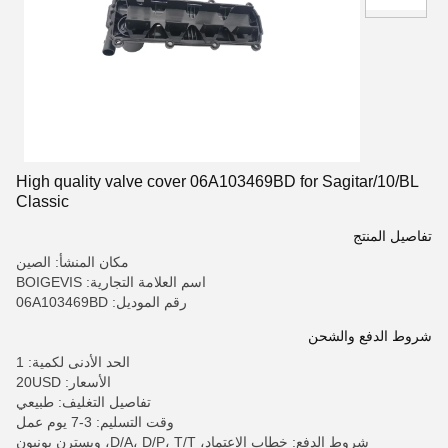
High quality valve cover 06A103469BD for Sagitar/10/BL
Classic
تفاصيل المنتج
مكان المنشأ: الصين
اسم العلامة التجارية: BOIGEVIS
رقم الموديل: 06A103469BD
شروط الدفع والشحن
الحد الأدنى لكمية: 1
الأسعار: 20USD
تفاصيل التغليف: طبيعي
وقت التسليم: 3-7 يوم عمل
شروط الدفع: خطاب الاعتماد، D/A، D/P، T/T، ويسترن يونيون