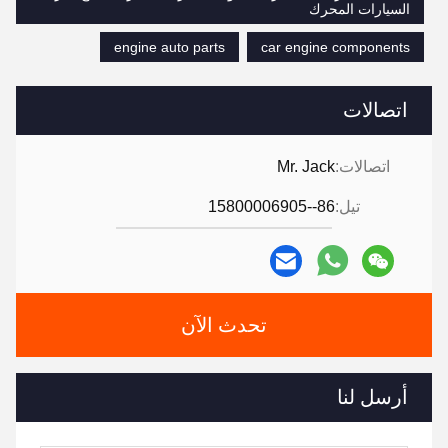
السيارات المحرك
engine auto parts
car engine components
اتصالات
اتصالات:
Mr. Jack
تيل:
86--15800006905
تحدث الآن
أرسل لنا