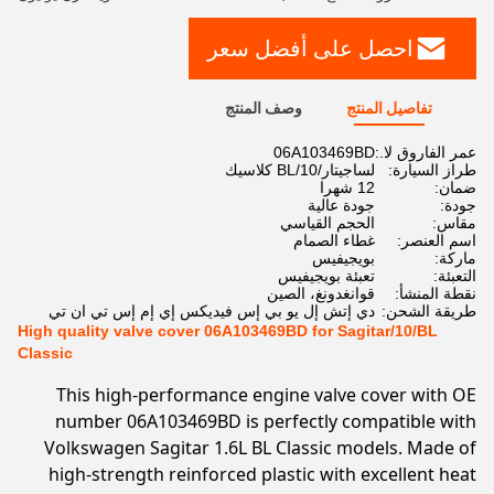
احصل على أفضل سعر
تفاصيل المنتج
وصف المنتج
عمر الفاروق لا.:
06A103469BD
طراز السيارة:
لساجيتار/10/BL كلاسيك
ضمان:
12 شهرا
جودة:
جودة عالية
مقاس:
الحجم القياسي
اسم العنصر:
غطاء الصمام
ماركة:
بويجيفيس
التعبئة:
تعبئة بويجيفيس
نقطة المنشأ:
قوانغدونغ، الصين
طريقة الشحن:
دي إتش إل يو بي إس فيديكس إي إم إس تي ان تي
High quality valve cover 06A103469BD for Sagitar/10/BL
Classic
This high-performance engine valve cover with OE
number 06A103469BD is perfectly compatible with
Volkswagen Sagitar 1.6L BL Classic models. Made of
high-strength reinforced plastic with excellent heat