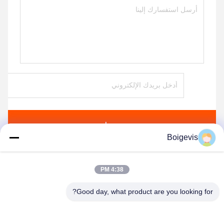
يرسل
Boigevis
4:38 PM
منتجات مماثلة
Good day, what product are you looking for?