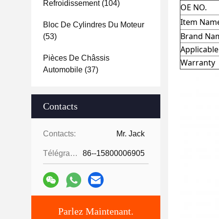
Refroidissement
(104)
OE NO.
Item Nam
Bloc De Cylindres Du Moteur
Brand Na
(53)
Applicabl
Pièces De Châssis
Warranty
Automobile
(37)
Contacts
Contacts:
Mr. Jack
Télégramme:
86--15800006905
Parlez Maintenant.