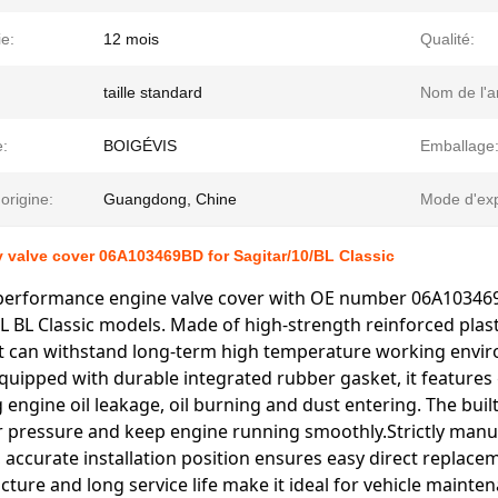
e:
12 mois
Qualité:
taille standard
Nom de l'ar
:
BOIGÉVIS
Emballage
'origine:
Guangdong, Chine
Mode d'exp
y valve cover 06A103469BD for Sagitar/10/BL Classic
-performance engine valve cover with OE number 06A103469
6L BL Classic models. Made of high-strength reinforced plast
it can withstand long-term high temperature working envi
quipped with durable integrated rubber gasket, it features 
 engine oil leakage, oil burning and dust entering. The buil
ir pressure and keep engine running smoothly.Strictly manu
 accurate installation position ensures easy direct replac
ucture and long service life make it ideal for vehicle mainte