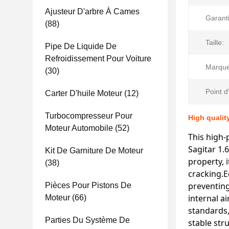
Ajusteur D'arbre À Cames
Garanti
(88)
Taille:
Pipe De Liquide De
Refroidissement Pour Voiture
Marque
(30)
Point d
Carter D'huile Moteur
(12)
Turbocompresseur Pour
High qualit
Moteur Automobile
(52)
This high
Sagitar 1.
Kit De Garniture De Moteur
property, 
(38)
cracking.E
preventing
Pièces Pour Pistons De
internal a
Moteur
(66)
standards,
Parties Du Système De
stable str