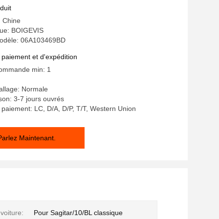
duit
: Chine
ue: BOIGEVIS
odèle: 06A103469BD
 paiement et d'expédition
commande min: 1
allage: Normale
ison: 3-7 jours ouvrés
 paiement: LC, D/A, D/P, T/T, Western Union
Parlez Maintenant.
voiture:
Pour Sagitar/10/BL classique