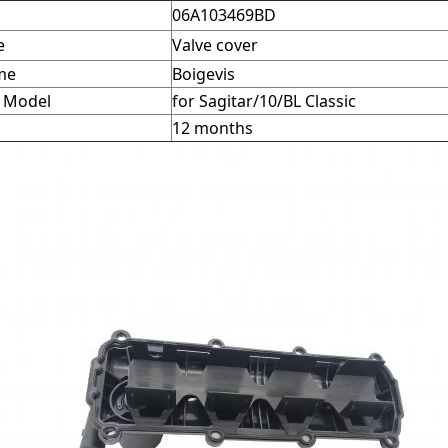
06A103469BD
e
Valve cover
me
Boigevis
e Model
for Sagitar/10/BL Classic
12 months