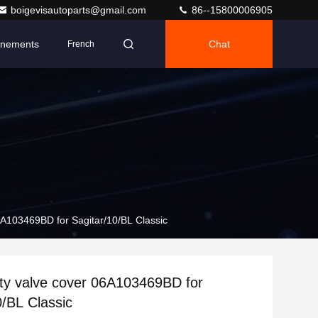
boigevisautoparts@gmail.com
86--15800006905
nements
Chat
French
06A103469BD for Sagitar/10/BL Classic
ity valve cover 06A103469BD for
0/BL Classic