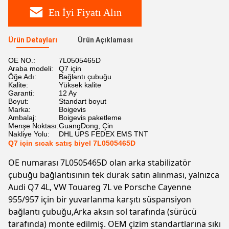
En İyi Fiyatı Alın
Ürün Detayları
Ürün Açıklaması
OE NO.:
7L0505465D
Araba modeli:
Q7 için
Öğe Adı:
Bağlantı çubuğu
Kalite:
Yüksek kalite
Garanti:
12 Ay
Boyut:
Standart boyut
Marka:
Boigevis
Ambalaj:
Boigevis paketleme
Menşe Noktası:
GuangDong, Çin
Nakliye Yolu:
DHL UPS FEDEX EMS TNT
Q7 için sıcak satış biyel 7L0505465D
OE numarası 7L0505465D olan arka stabilizatör
çubuğu bağlantısının tek durak satın alınması, yalnızca
Audi Q7 4L, VW Touareg 7L ve Porsche Cayenne
955/957 için bir yuvarlanma karşıtı süspansiyon
bağlantı çubuğu,Arka aksın sol tarafında (sürücü
tarafında) monte edilmiş. OEM çizim standartlarına sıkı