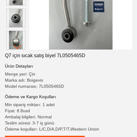
Q7 için sıcak satış biyel 7L0505465D
Ürün Detayları
Menşe yeri: Çin
Marka adı: Boigevis
Model numarası: 7L0505465D
Ödeme ve Kargo Koşulları
Min sipariş miktarı: 1 adet
Fiyat: 8.8usd
Ambalaj bilgileri: Normal
Teslim süresi: 3-7 iş günü
Ödeme koşulları: L/C,D/A,D/P,T/T,Western Union