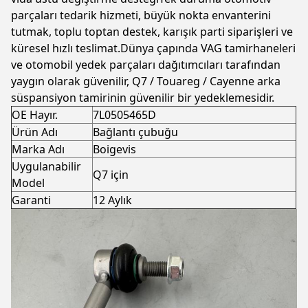
parçaları tedarik hizmeti, büyük nokta envanterini
tutmak, toplu toptan destek, karışık parti siparişleri ve
küresel hızlı teslimat.Dünya çapında VAG tamirhaneleri
ve otomobil yedek parçaları dağıtımcıları tarafından
yaygın olarak güvenilir, Q7 / Touareg / Cayenne arka
süspansiyon tamirinin güvenilir bir yedeklemesidir.
OE Hayır.
7L0505465D
Ürün Adı
Bağlantı çubuğu
Marka Adı
Boigevis
Uygulanabilir
Q7 için
Model
Garanti
12 Aylık