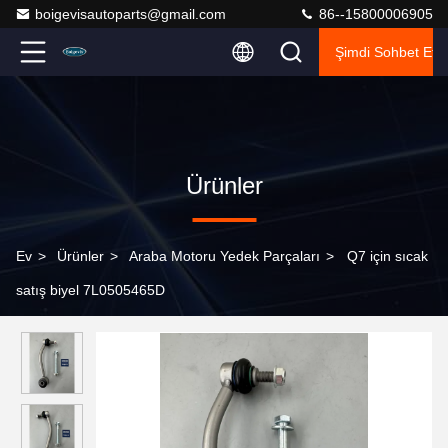
boigevisautoparts@gmail.com
86--15800006905
Şimdi Sohbet Et.
Ürünler
Ev
>
Ürünler
>
Araba Motoru Yedek Parçaları
>
Q7 için sıcak
satış biyel 7L0505465D