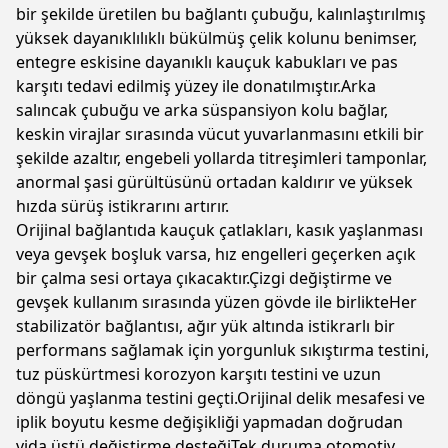
bir şekilde üretilen bu bağlantı çubuğu, kalınlaştırılmış
yüksek dayanıklılıklı bükülmüş çelik kolunu benimser,
entegre eskisine dayanıklı kauçuk kabukları ve pas
karşıtı tedavi edilmiş yüzey ile donatılmıştır.Arka
salıncak çubuğu ve arka süspansiyon kolu bağlar,
keskin virajlar sırasında vücut yuvarlanmasını etkili bir
şekilde azaltır, engebeli yollarda titreşimleri tamponlar,
anormal şasi gürültüsünü ortadan kaldırır ve yüksek
hızda sürüş istikrarını artırır.
Orijinal bağlantıda kauçuk çatlakları, kasık yaşlanması
veya gevşek boşluk varsa, hız engelleri geçerken açık
bir çalma sesi ortaya çıkacaktır.Çizgi değiştirme ve
gevşek kullanım sırasında yüzen gövde ile birlikteHer
stabilizatör bağlantısı, ağır yük altında istikrarlı bir
performans sağlamak için yorgunluk sıkıştırma testini,
tuz püskürtmesi korozyon karşıtı testini ve uzun
döngü yaşlanma testini geçti.Orijinal delik mesafesi ve
iplik boyutu kesme değişikliği yapmadan doğrudan
vida üstü değiştirme desteğiTek duruma otomotiv